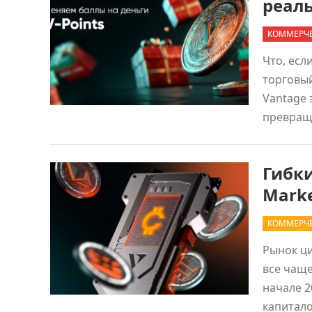
реал
КОММЕРЧЕ
Что, есл
торговый
Vantage 
превра
Гибки
Mark
КОММЕРЧЕ
Рынок ц
все чаще
начале 2
капитал