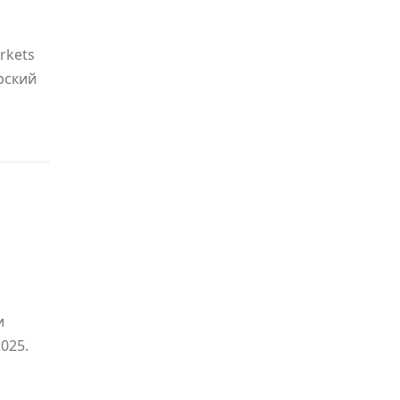
rkets
рский
о
и
025.