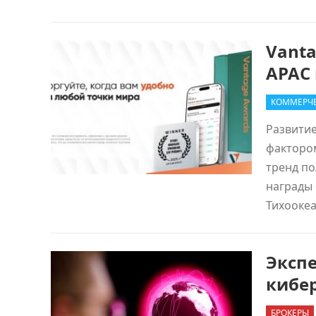
Vant
APAC 
КОММЕРЧЕ
Развити
фактором
тренд по
награды 
Тихооке
Экспе
кибе
БРОКЕРЫ