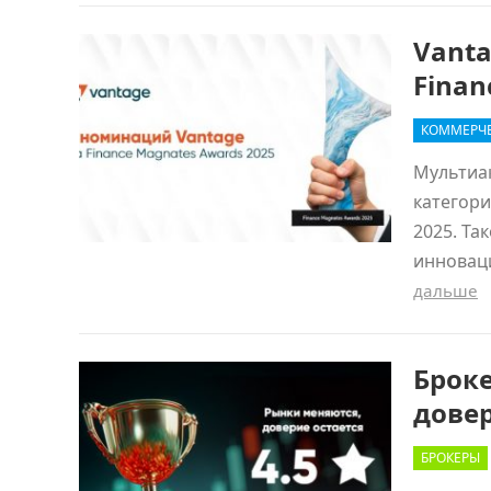
Vant
Finan
КОММЕРЧЕ
Мультиак
категори
2025. Та
инноваци
дальше
Броке
дове
БРОКЕРЫ