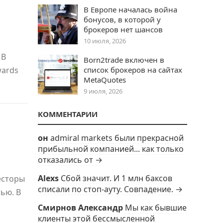
В Европе началась война
бонусов, в которой у
брокеров нет шансов
10 июля, 2026
 В
Born2trade включен в
wards
список брокеров на сайтах
MetaQuotes
9 июля, 2026
КОММЕНТАРИИ
он
admiral markets были прекрасной
прибыльной компанией... как только
отказались от →
Alexs
Сбой значит. И 1 млн баксов
есторы
списали по стоп-ауту. Совпадение. →
ью. В
Смирнов Александр
Мы как бывшие
клиенты этой бессмысленной