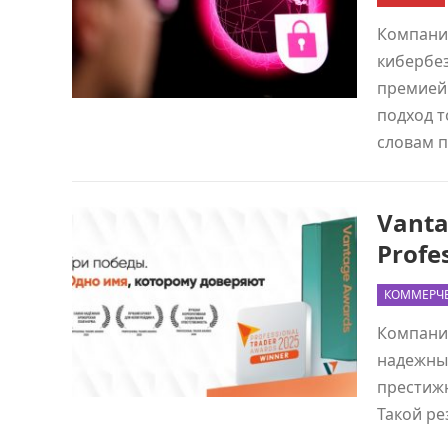
Компания
кибербез
премией 
подход т
словам 
Vanta
Profe
КОММЕРЧЕ
Компания
надежных
престижн
Такой ре