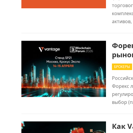
торговог
комплекс
активов
Форек
рыно
БРОКЕРЫ
Российск
Форекс л
регулир
выбор (п
Как V