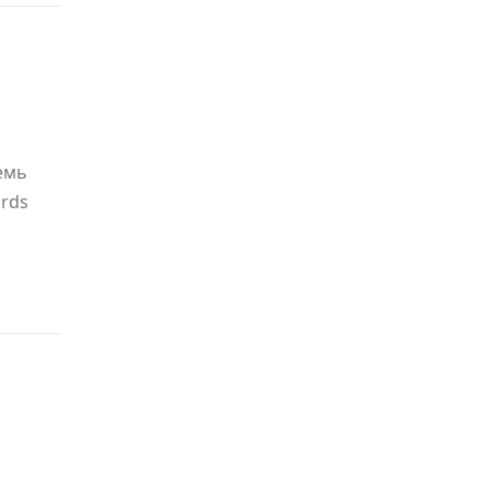
емь
rds