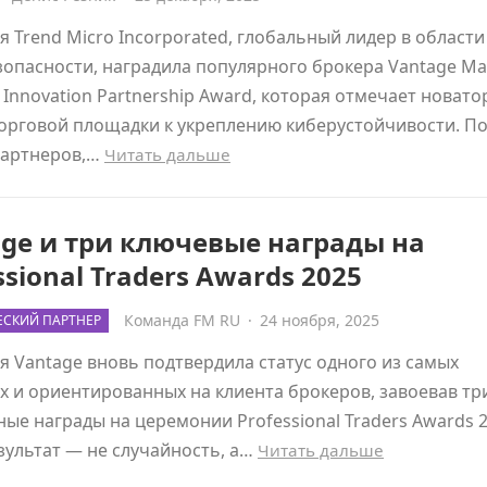
 Trend Micro Incorporated, глобальный лидер в области
опасности, наградила популярного брокера Vantage Ma
Innovation Partnership Award, которая отмечает новато
орговой площадки к укреплению киберустойчивости. П
партнеров,…
Читать дальше
ge и три ключевые награды на
ssional Traders Awards 2025
Команда FM RU
·
24 ноября, 2025
СКИЙ ПАРТНЕР
 Vantage вновь подтвердила статус одного из самых
 и ориентированных на клиента брокеров, завоевав тр
ые награды на церемонии Professional Traders Awards 2
зультат — не случайность, а…
Читать дальше