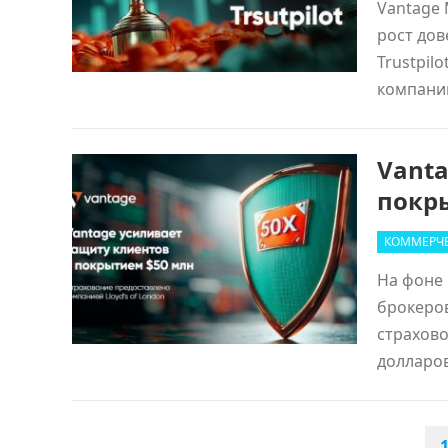
Vantage 
рост дов
Trustpil
компани
Vanta
покры
КОММЕРЧЕ
На фоне 
брокеров
страхово
доллар
ПАГИНАЦИЯ