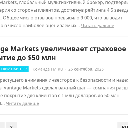
Markets, глобальный мультиактивный брокер, подтверд
ерия со стороны клиентов, достигнув рейтинга 4,5 звезд
ot. Общее число отзывов превысило 9 000, что выводит
ю в число наиболее оцениваемых…
Читать дальше
ge Markets увеличивает страховое
тие до $50 млн
Команда FM RU
·
26 сентября, 2025
СКИЙ ПАРТНЕР
растущего внимания инвесторов к безопасности и над
, Vantage Markets сделал важный шаг — компания рас
е покрытие для клиентов с 1 млн долларов до 50 млн
ов…
Читать дальше
1
2
ВП