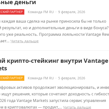
ьные деньги
Команда FM RU
·
9 февраля, 2026
СКИЙ ПАРТНЕР
и каждая ваша сделка на рынке приносила бы не только
 результат, но и дополнительные деньги в виде бонуса?
это уже реальность. Программа лояльности Vantage Re
щает…
Читать дальше
й крипто-стейкинг внутри Vantage
ets
Команда FM RU
·
5 февраля, 2026
СКИЙ ПАРТНЕР
ифровых активов продолжает эволюционировать, и инв
 ищут решения, которые сочетают доходность с гибкост
026 года Vantage Markets запустила сервис управления
ом в криптовалютах — продукт,…
Читать дальше