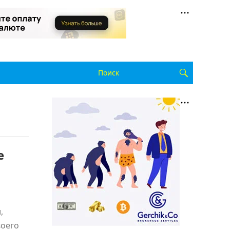
е
,
воего