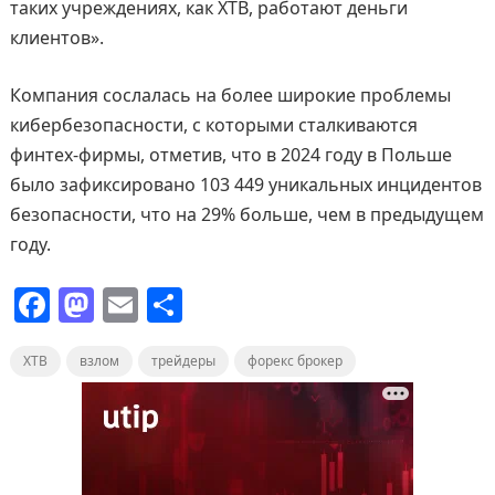
таких учреждениях, как XTB, работают деньги
клиентов».
Компания сослалась на более широкие проблемы
кибербезопасности, с которыми сталкиваются
финтех-фирмы, отметив, что в 2024 году в Польше
было зафиксировано 103 449 уникальных инцидентов
безопасности, что на 29% больше, чем в предыдущем
году.
F
M
E
О
a
a
m
т
XTB
c
взлом
st
ai
трейдеры
п
форекс брокер
e
o
l
р
b
d
а
o
o
в