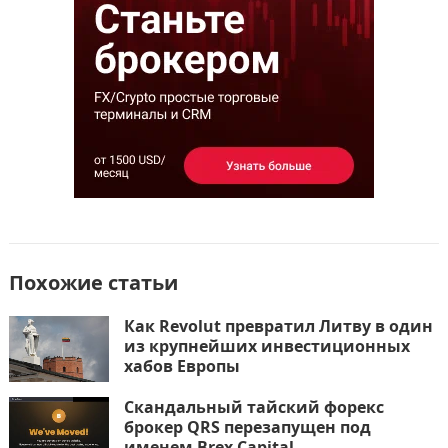
o
n
и
k
т
ь
Похожие статьи
Как Revolut превратил Литву в один
из крупнейших инвестиционных
хабов Европы
Скандальный тайский форекс
брокер QRS перезапущен под
именем Brex Capital