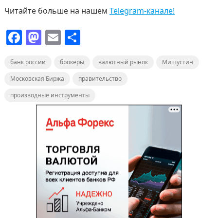
Читайте больше на нашем
Telegram-канале!
F
M
E
О
a
a
m
т
банк россии
c
st
брокеры
ai
п
валютный рынок
Мишустин
e
o
l
р
Московская Биржа
правительство
b
d
а
производные инструменты
o
o
в
o
n
и
k
т
ь