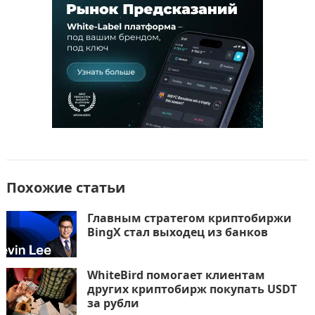
o
n
и
k
т
ь
Похожие статьи
Главным стратегом криптобиржи
BingX стал выходец из банков
WhiteBird помогает клиентам
других криптобирж покупать USDT
за рубли