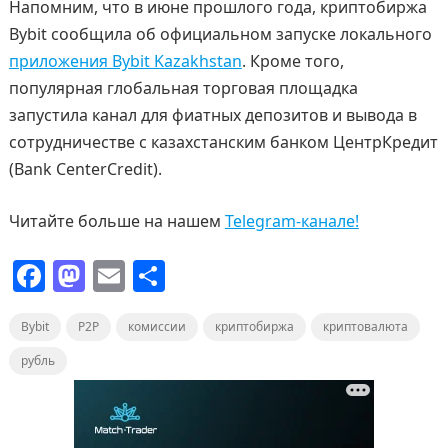
Напомним, что в июне прошлого года, криптобиржа
Bybit сообщила об официальном запуске локального
приложения Bybit Kazakhstan
. Кроме того,
популярная глобальная торговая площадка
запустила канал для фиатных депозитов и вывода в
сотрудничестве с казахстанским банком ЦентрКредит
(Bank CenterCredit).
Читайте больше на нашем
Telegram-канале!
F
M
E
О
a
a
m
т
Bybit
c
P2P
st
ai
комиссии
п
криптобиржа
криптовалюта
e
o
l
р
рубль
b
d
а
o
o
в