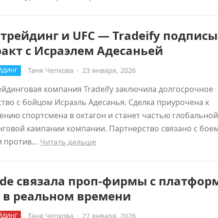
трейдинг и UFC — Tradeify подпис
акт с Исраэлем Адесаньей
Таня Чепкова
·
23 января, 2026
ЙДИНГ
йдинговая компания Tradeify заключила долгосрочное
тво с бойцом Исраэль Адесанья. Сделка приурочена к
нию спортсмена в октагон и станет частью глобальной
говой кампании компании. Партнерство связано с бое
и против…
Читать дальше
ade связала проп-фирмы с платфор
t в реальном времени
Таня Чепкова
·
22 января, 2026
ЙДИНГ