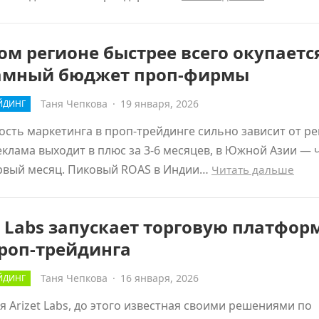
ом регионе быстрее всего окупаетс
амный бюджет проп-фирмы
Таня Чепкова
·
19 января, 2026
ЙДИНГ
сть маркетинга в проп-трейдинге сильно зависит от ре
клама выходит в плюс за 3-6 месяцев, в Южной Азии — 
ервый месяц. Пиковый ROAS в Индии…
Читать дальше
t Labs запускает торговую платфор
роп-трейдинга
Таня Чепкова
·
16 января, 2026
ЙДИНГ
 Arizet Labs, до этого известная своими решениями по