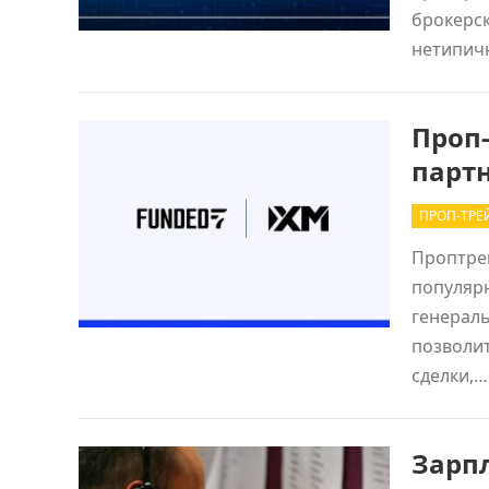
брокерск
нетипич
Проп
партн
ПРОП-ТРЕ
Проптре
популярн
генераль
позволит
сделки,
Зарпл