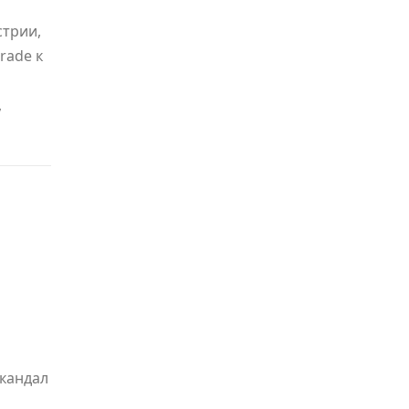
стрии,
rade к
,
кандал