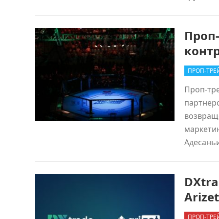
Проп-
контр
ПРОП-ТРЕ
Проп-тре
партнерс
возвраще
маркетин
Адесань
DXtr
Arize
ПРОП-ТРЕ