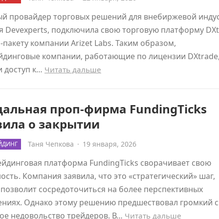
ый провайдер торговых решений для внебиржевой инду
 Devexperts, подключила свою торговую платформу DXt
-пакету компании Arizet Labs. Таким образом,
йдинговые компании, работающие по лицензии DXtrade
и доступ к…
Читать дальше
альная проп-фирма FundingTicks
вила о закрытии
Таня Чепкова
·
19 января, 2026
ЙДИНГ
йдинговая платформа FundingTicks сворачивает свою
ость. Компания заявила, что это «стратегический» шаг,
позволит сосредоточиться на более перспективных
ениях. Однако этому решению предшествовал громкий с
ое недовольство трейдеров. В…
Читать дальше