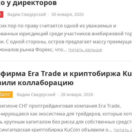
о у директоров
Вадим Свидерский
·
30 января, 2026
Ю
сих пор по праву считается одной из уважаемых и
ованных юрисдикций среди участников внебиржевой то
и. С одной стороны, остров предлагает массу преимуще
ионалов рынка Форекс, что…
Читать дальше
фирма Era Trade и криптобиржа Ku
вили коллаборацию
Вадим Свидерский
·
28 января, 2026
ЙДИНГ
регионе СНГ проптрейдинговая компания Era Trade,
ирующаяся как экосистема для трейдеров, которые хот
ь крупным капиталом без риска для собственных средств
 сингапурская криптобиржа KuCoin объявили о…
Читать 