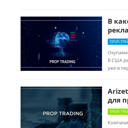
В как
рекл
ПРОП-ТРЕ
Окупаемо
В США ре
уже в п
Arize
для п
ПРОП-ТРЕ
Компания