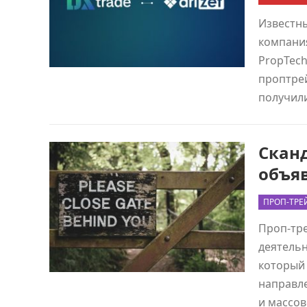
Известн
компания
PropTech
проптре
получил
Сканд
объя
ПРОП-ТРЕ
Проп-тре
деятельн
который 
направл
и массов