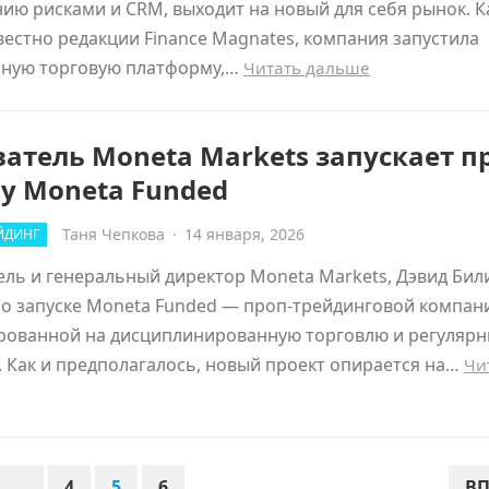
ию рисками и CRM, выходит на новый для себя рынок. К
вестно редакции Finance Magnates, компания запустила
нную торговую платформу,…
Читать дальше
атель Moneta Markets запускает п
у Moneta Funded
Таня Чепкова
·
14 января, 2026
ЙДИНГ
ль и генеральный директор Moneta Markets, Дэвид Бил
о запуске Moneta Funded — проп-трейдинговой компан
рованной на дисциплинированную торговлю и регуляр
 Как и предполагалось, новый проект опирается на…
Чи
…
4
5
6
ВП