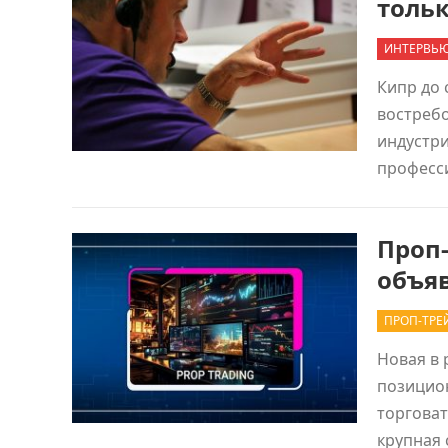
тольк
ИНТЕРВЬ
Кипр до 
востреб
индустри
професс
Проп-
объя
ПРОП-ТРЕ
Новая в 
позицион
торговат
крупная