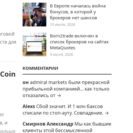
В Европе началась война
бонусов, в которой у
брокеров нет шансов
10 июля, 2026
рговой
Born2trade включен в
ств для
список брокеров на сайтах
MetaQuotes
9 июля, 2026
КОММЕНТАРИИ
Coin
он
admiral markets были прекрасной
прибыльной компанией... как только
отказались от →
Alexs
Сбой значит. И 1 млн баксов
списали по стоп-ауту. Совпадение. →
ят
, и
Смирнов Александр
Мы как бывшие
клиенты этой бессмысленной
дальше