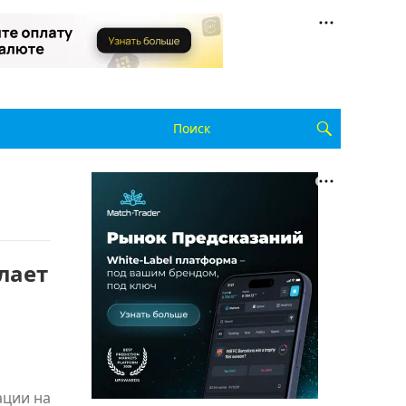
лает
ации на