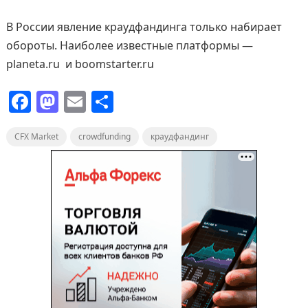
В России явление краудфандинга только набирает
обороты. Наиболее известные платформы —
planeta.ru и boomstarter.ru
F
M
E
О
a
a
m
т
CFX Market
c
st
crowdfunding
ai
п
краудфандинг
e
o
l
р
b
d
а
o
o
в
o
n
и
k
т
ь