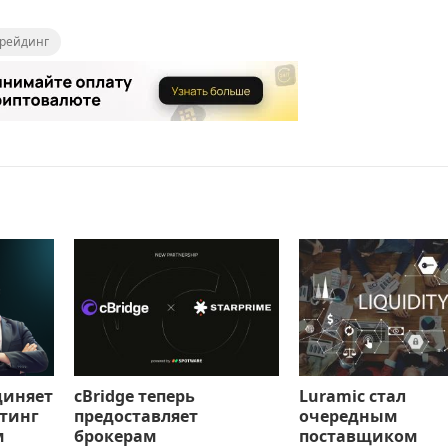
рейдинг
диняет
cBridge теперь
Luramic стал
тинг
предоставляет
очередным
м
брокерам
поставщиком