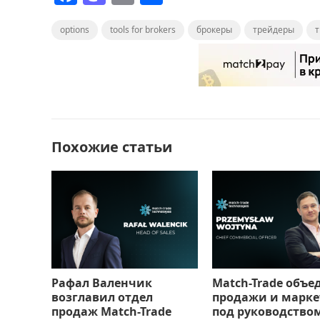
a
a
m
т
options
c
st
tools for brokers
ai
п
брокеры
трейдеры
т
e
o
l
р
b
d
а
o
o
в
o
n
и
Похожие статьи
k
т
ь
Рафал Валенчик
Match-Trade объе
возглавил отдел
продажи и марке
продаж Match-Trade
под руководство