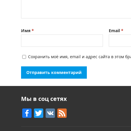
Имя
*
Email
*
Сохранить моё имя, email и адрес сайта в этом 
Мы в соц сетях
F
T
V
F
a
w
K
e