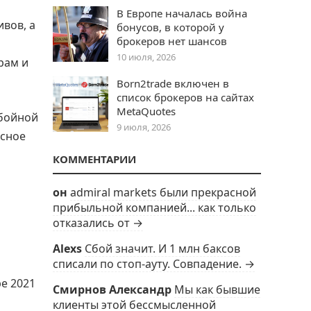
В Европе началась война
ивов, а
бонусов, в которой у
брокеров нет шансов
10 июля, 2026
рам и
Born2trade включен в
список брокеров на сайтах
MetaQuotes
ебойной
9 июля, 2026
ксное
КОММЕНТАРИИ
он
admiral markets были прекрасной
прибыльной компанией... как только
отказались от →
Alexs
Сбой значит. И 1 млн баксов
списали по стоп-ауту. Совпадение. →
е 2021
Смирнов Александр
Мы как бывшие
клиенты этой бессмысленной