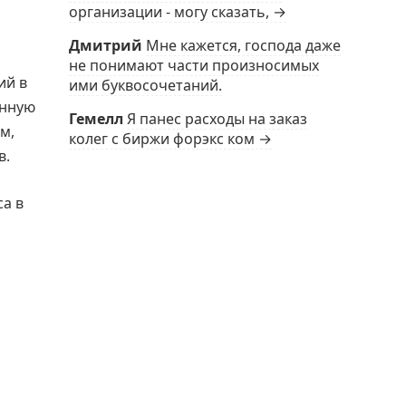
организации - могу сказать, →
Дмитрий
Мне кажется, господа даже
не понимают части произносимых
ий в
ими буквосочетаний.
анную
Гемелл
Я панес расходы на заказ
м,
колег с биржи форэкс ком →
в.
са в