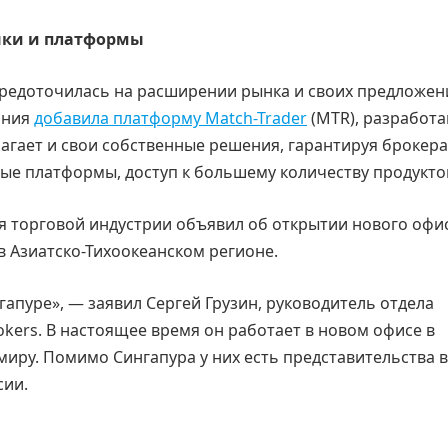
рынки и платформы
осредоточилась на расширении рынка и своих предложен
ания
добавила платформу Match-Trader
(MTR), разработ
лагает и свои собственные решения, гарантируя брокера
е платформы, доступ к большему количеству продукто
ля торговой индустрии объявил об открытии нового офи
в Азиатско-Тихоокеанском регионе.
апуре», — заявил Сергей Грузин, руководитель отдела
rokers. В настоящее время он работает в новом офисе в
 миру. Помимо Сингапура у них есть представительства в
сии.