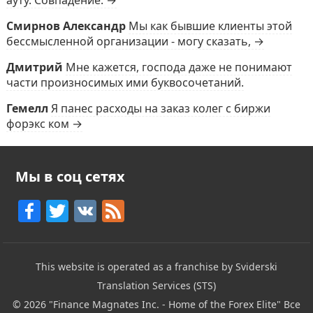
ауту. Совпадение. →
Смирнов Александр
Мы как бывшие клиенты этой
бессмысленной организации - могу сказать, →
Дмитрий
Мне кажется, господа даже не понимают
части произносимых ими буквосочетаний.
Гемелл
Я панес расходы на заказ колег с биржи
форэкс ком →
Мы в соц сетях
F
T
V
F
a
w
K
e
c
itt
e
This website is operated as a franchise by Sviderski
e
er
d
Translation Services (STS)
b
© 2026
"Finance Magnates Inc. - Home of the Forex Elite"
Все