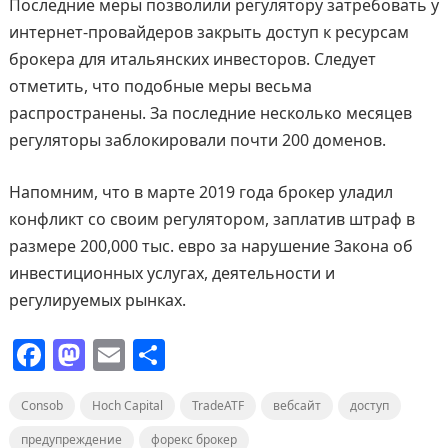
Последние меры позволили регулятору затребовать у
интернет-провайдеров закрыть доступ к ресурсам
брокера для итальянских инвесторов. Следует
отметить, что подобные меры весьма
распространены. За последние несколько месяцев
регуляторы заблокировали почти 200 доменов.
Напомним, что в марте 2019 года брокер уладил
конфликт со своим регулятором, заплатив штраф в
размере 200,000 тыс. евро за нарушение Закона об
инвестиционных услугах, деятельности и
регулируемых рынках.
F
M
E
О
a
a
m
т
Consob
c
st
Hoch Capital
ai
п
TradeATF
вебсайт
доступ
предупреждение
форекс брокер