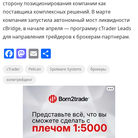
сторону позиционирования компании как
поставщика комплексных решений. В марте
компания запустила автономный мост ликвидности
cBridge, в начале апреля — программу cTrader Leads
для направления трейдеров к брокерам-партнерам.
F
M
E
О
a
a
m
т
cTrader
c
st
Pelican
ai
Spotware Systems
п
брокеры
e
o
l
р
копитрейдинг
b
d
а
o
o
в
o
n
и
k
т
ь