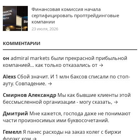
Финансовая комиссия начала
сертифицировать проптрейдинговые
компании
23 июля, 2026
КОММЕНТАРИИ
он
admiral markets были прекрасной прибыльной
компанией... как только отказались от →
Alexs
Сбой значит. И 1 млн баксов списали по стоп-
ауту. Совпадение. →
Смирнов Александр
Мы как бывшие клиенты этой
бессмысленной организации - могу сказать, →
Дмитрий
Мне кажется, господа даже не понимают
части произносимых ими буквосочетаний.
Гемелл
Я панес расходы на заказ колег с биржи
форэкс ком →