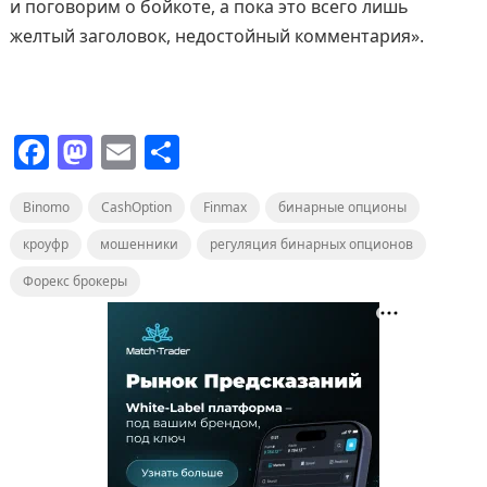
и поговорим о бойкоте, а пока это всего лишь
желтый заголовок, недостойный комментария».
F
M
E
О
a
a
m
т
Binomo
c
st
CashOption
ai
п
Finmax
бинарные опционы
e
o
l
р
кроуфр
мошенники
регуляция бинарных опционов
b
d
а
Форекс брокеры
o
o
в
o
n
и
k
т
ь