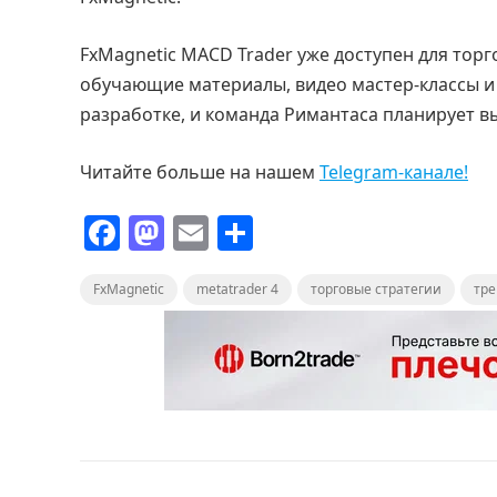
FxMagnetic MACD Trader уже доступен для тор
обучающие материалы, видео мастер-классы и 
разработке, и команда Римантаса планирует вып
Читайте больше на нашем
Telegram-канале!
F
M
E
О
a
a
m
т
FxMagnetic
c
st
metatrader 4
ai
п
торговые стратегии
тр
e
o
l
р
b
d
а
o
o
в
o
n
и
k
т