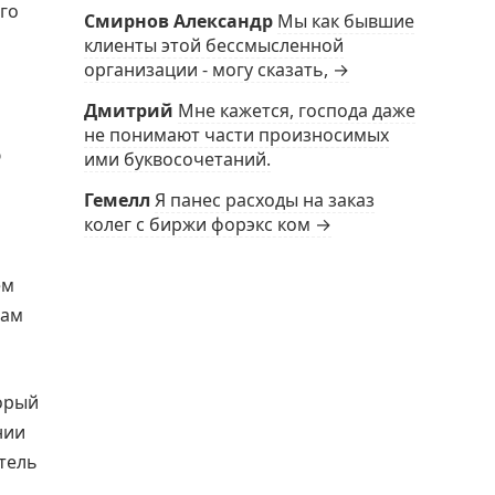
ого
Смирнов Александр
Мы как бывшие
клиенты этой бессмысленной
организации - могу сказать, →
Дмитрий
Мне кажется, господа даже
не понимают части произносимых
ю
ими буквосочетаний.
Гемелл
Я панес расходы на заказ
колег с биржи форэкс ком →
ем
рам
торый
нии
тель