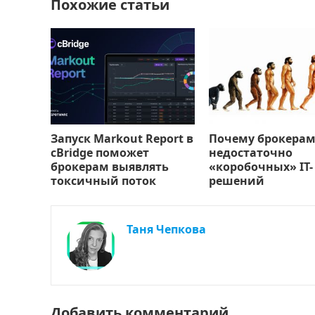
Похожие статьи
ь
Запуск Markout Report в
Почему брокерам
cBridge поможет
недостаточно
брокерам выявлять
«коробочных» IT-
токсичный поток
решений
Таня Чепкова
Добавить комментарий