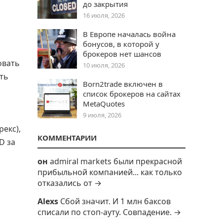
до закрытия
16 июля, 2026
В Европе началась война
бонусов, в которой у
брокеров нет шансов
овать
10 июля, 2026
ть
Born2trade включен в
список брокеров на сайтах
MetaQuotes
9 июля, 2026
екс),
КОММЕНТАРИИ
D за
он
admiral markets были прекрасной
прибыльной компанией... как только
отказались от →
Alexs
Сбой значит. И 1 млн баксов
списали по стоп-ауту. Совпадение. →