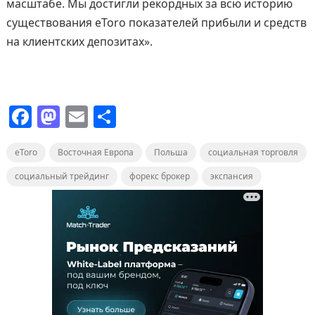
масштабе. Мы достигли рекордных за всю историю
существования eToro показателей прибыли и средств
на клиентских депозитах».
F
M
E
О
a
a
m
т
eToro
c
Восточная Европа
st
ai
п
Польша
социальная торговля
e
o
l
р
социальный трейдинг
форекс брокер
экспансия
b
d
а
o
o
в
o
n
и
k
т
ь