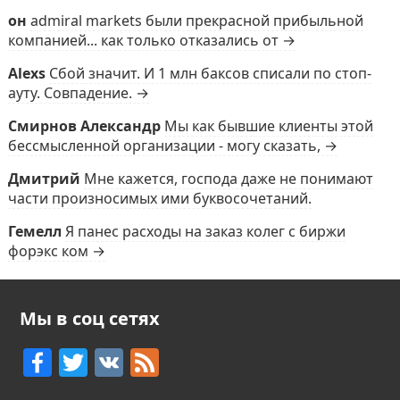
он
admiral markets были прекрасной прибыльной
компанией... как только отказались от →
Alexs
Сбой значит. И 1 млн баксов списали по стоп-
ауту. Совпадение. →
Смирнов Александр
Мы как бывшие клиенты этой
бессмысленной организации - могу сказать, →
Дмитрий
Мне кажется, господа даже не понимают
части произносимых ими буквосочетаний.
Гемелл
Я панес расходы на заказ колег с биржи
форэкс ком →
Мы в соц сетях
F
T
V
F
a
w
K
e