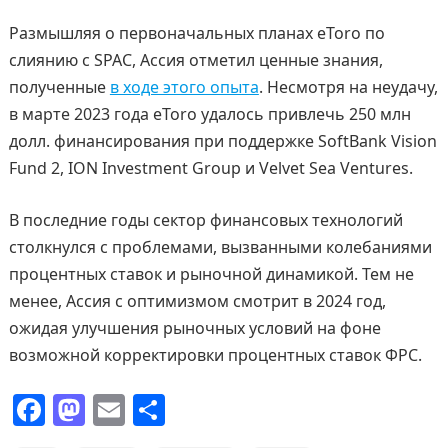
Размышляя о первоначальных планах eToro по
слиянию с SPAC, Ассия отметил ценные знания,
полученные
в ходе этого опыта
. Несмотря на неудачу,
в марте 2023 года eToro удалось привлечь 250 млн
долл. финансирования при поддержке SoftBank Vision
Fund 2, ION Investment Group и Velvet Sea Ventures.
В последние годы сектор финансовых технологий
столкнулся с проблемами, вызванными колебаниями
процентных ставок и рыночной динамикой. Тем не
менее, Ассия с оптимизмом смотрит в 2024 год,
ожидая улучшения рыночных условий на фоне
возможной корректировки процентных ставок ФРС.
F
M
E
О
a
a
m
т