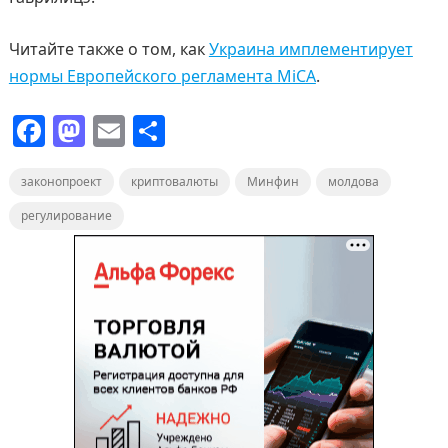
Читайте также о том, как
Украина имплементирует
нормы Европейского регламента MiCA
.
F
M
E
О
a
a
m
т
законопроект
c
st
ai
криптовалюты
п
Минфин
молдова
e
o
l
р
регулирование
b
d
а
o
o
в
o
n
и
k
т
ь