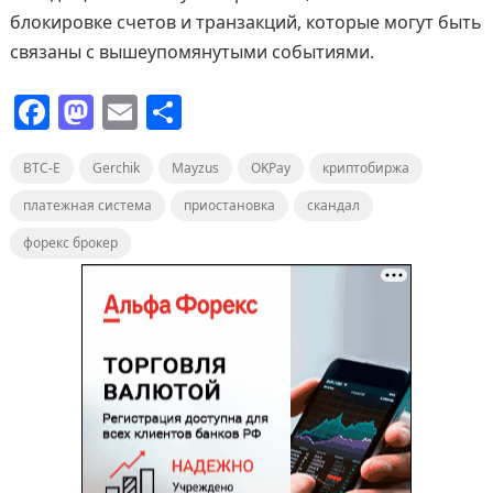
блокировке счетов и транзакций, которые могут быть
связаны с вышеупомянутыми событиями.
F
M
E
О
a
a
m
т
BTC-E
c
Gerchik
st
ai
Mayzus
п
OKPay
криптобиржа
e
o
l
р
платежная система
приостановка
скандал
b
d
а
форекс брокер
o
o
в
o
n
и
k
т
ь