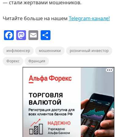
— стали жертвами мошенников.
Читайте больше на нашем
Telegram-канале!
F
M
E
О
a
a
m
т
инфлюенсер
c
st
ai
мошенники
п
розничный инвестор
e
o
l
р
Форекс
Франция
b
d
а
o
o
в
o
n
и
k
т
ь