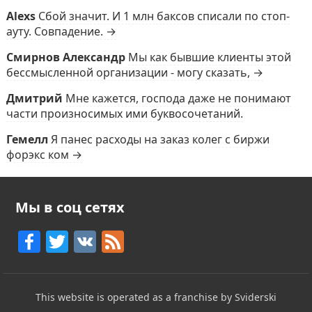
Alexs
Сбой значит. И 1 млн баксов списали по стоп-
ауту. Совпадение. →
Смирнов Александр
Мы как бывшие клиенты этой
бессмысленной организации - могу сказать, →
Дмитрий
Мне кажется, господа даже не понимают
части произносимых ими буквосочетаний.
Гемелл
Я панес расходы на заказ колег с биржи
форэкс ком →
Мы в соц сетях
F
T
V
F
a
w
K
e
c
itt
e
This website is operated as a franchise by Sviderski
e
er
d