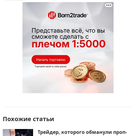
b
d
а
o
o
в
o
n
и
k
т
ь
Похожие статьи
Трейдер, которого обманули проп-