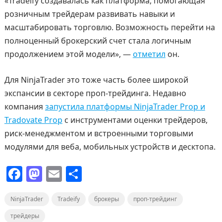
«Tradeify создавалась как платформа, помогающая
розничным трейдерам развивать навыки и
масштабировать торговлю. Возможность перейти на
полноценный брокерский счет стала логичным
продолжением этой модели», —
отметил
он.
Для NinjaTrader это тоже часть более широкой
экспансии в секторе проп-трейдинга. Недавно
компания
запустила платформы NinjaTrader Prop и
Tradovate Prop
с инструментами оценки трейдеров,
риск-менеджментом и встроенными торговыми
модулями для веба, мобильных устройств и десктопа.
F
M
E
О
a
a
m
т
NinjaTrader
c
st
Tradeify
ai
п
брокеры
проп-трейдинг
e
o
l
р
трейдеры