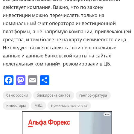
действует компания. Важно, что по закону
инвестиции можно перечислять только на
номинальный счет оператора инвестиционной
платформы, а не напрямую компании, привлекающей
средства, и тем более не на карту физического лица.
Не следует также оставлять свои персональные
данные и данные банковской карты на сайтах
нелегальных компаний», резюмировали в ЦБ.
F
M
E
О
a
a
m
т
банк россии
c
st
блокировка сайтов
ai
п
генпрокуратура
e
o
l
р
инвесторы
МВД
номинальные счета
b
d
а
o
o
в