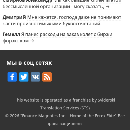
бессмысленной организации - могу сказать, →
Дмитрий
Мне кажется, господа даже не понимают
части произносимых ими буквосочетаний.
Гемелл
Я панес расходы на заказ колег с биржи
форэкс ком →
Мы в соц сетях
F
T
V
F
a
w
K
e
c
itt
e
This website is operated as a franchise by Sviderski
e
er
d
Translation Services (STS)
b
© 2026
"Finance Magnates Inc. - Home of the Forex Elite"
Все
o
права защищены.