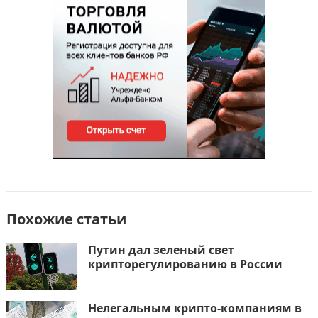
o
n
и
k
т
ь
Похожие статьи
Путин дал зеленый свет
крипторегулированию в России
Нелегальным крипто-компаниям в