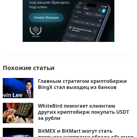
k
т
ь
Похожие статьи
Главным стратегом криптобиржи
BingX стал выходец из банков
WhiteBird помогает клиентам
других криптобирж покупать USDT
за рубли
BitMEX и BitMart могут стать
первыми жертвами обвала объемов