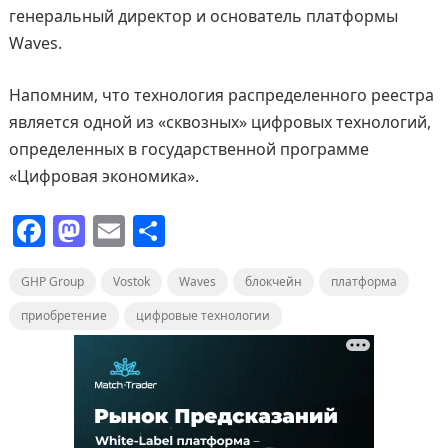
генеральный директор и основатель платформы
Waves.
Напомним, что технология распределенного реестра
является одной из «сквозных» цифровых технологий,
определенных в государственной программе
«Цифровая экономика».
F
M
E
О
a
a
m
т
GHP Group
c
st
Vostok
ai
п
Waves
блокчейн
платформа
e
o
l
р
приобретение
цифровые технологии
b
d
а
o
o
в
o
n
и