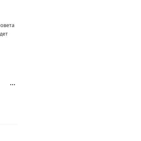
совета
дет