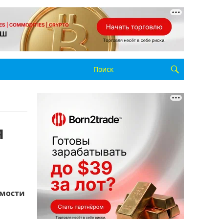
я
имости