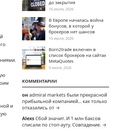
до закрытия
16 июля, 2026
В Европе началась война
бонусов, в которой у
брокеров нет шансов
ой
10 июля, 2026
ого
Born2trade включен в
список брокеров на сайтах
ениями.
MetaQuotes
9 июля, 2026
ную
КОММЕНТАРИИ
воим
он
admiral markets были прекрасной
прибыльной компанией... как только
сной и
отказались от →
ную
Alexs
Сбой значит. И 1 млн баксов
списали по стоп-ауту. Совпадение. →