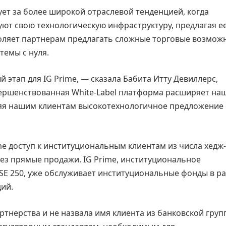
дует за более широкой отраслевой тенденцией, когда
ют свою технологическую инфраструктуру, предлагая е
оляет партнерам предлагать сложные торговые возмож
темы с нуля.
 этап для IG Prime, — сказала Бабита Итту Девиллерс,
ершенствованная White-Label платформа расширяет на
яя нашим клиентам высокотехнологичное предложение 
me доступ к институциональным клиентам из числа хедж-
рез прямые продажи. IG Prime, институциональное
TSE 250, уже обслуживает институциональные фонды в р
ий.
нерства и не назвала имя клиента из банковской групп