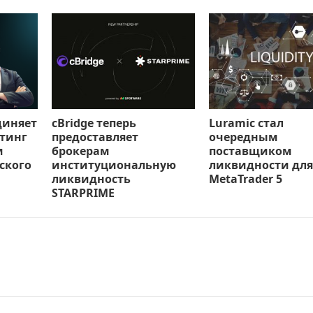
диняет
cBridge теперь
Luramic стал
тинг
предоставляет
очередным
м
брокерам
поставщиком
ского
институциональную
ликвидности для
ликвидность
MetaTrader 5
STARPRIME