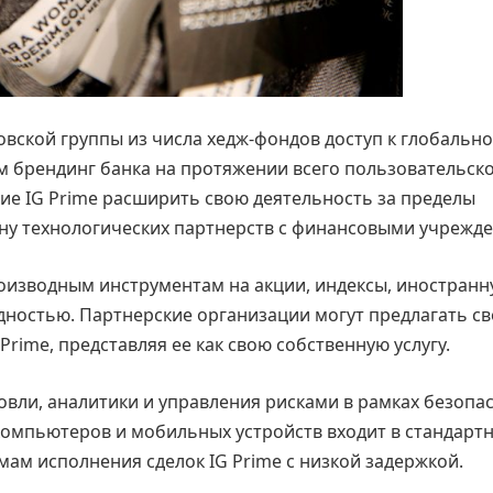
вской группы из числа хедж-фондов доступ к глобальн
ом брендинг банка на протяжении всего пользовательск
ие IG Prime расширить свою деятельность за пределы
ону технологических партнерств с финансовыми учрежд
роизводным инструментам на акции, индексы, иностран
дностью. Партнерские организации могут предлагать с
rime, представляя ее как свою собственную услугу.
вли, аналитики и управления рисками в рамках безопа
компьютеров и мобильных устройств входит в стандарт
мам исполнения сделок IG Prime с низкой задержкой.