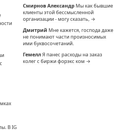
Смирнов Александр
Мы как бывшие
клиенты этой бессмысленной
е
организации - могу сказать, →
ности
Дмитрий
Мне кажется, господа даже
не понимают части произносимых
ими буквосочетаний.
Гемелл
Я панес расходы на заказ
ши
колег с биржи форэкс ком →
с
амках
ы. В IG