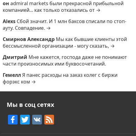
он
admiral markets были прекрасной прибыльной
компанией... как только отказались от →
Alexs
Сбой значит. И 1 млн баксов списали по стоп-
ауту. Совпадение. →
Смирнов Александр
Мы как бывшие клиенты этой
бессмысленной организации - могу сказать, →
Дмитрий
Мне кажется, господа даже не понимают
части произносимых ими буквосочетаний.
Гемелл
Я панес расходы на заказ колег с биржи
форэкс ком →
Мы в соц сетях
F
T
V
F
a
w
K
e