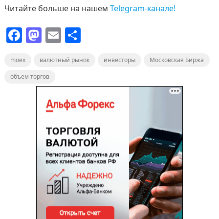
Читайте больше на нашем
Telegram-канале!
F
M
E
О
a
a
m
т
moex
c
валютный рынок
st
ai
п
инвесторы
Московская Биржа
e
o
l
р
объем торгов
b
d
а
o
o
в
o
n
и
k
т
ь