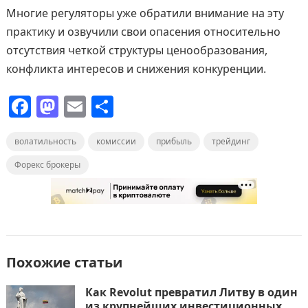
Многие регуляторы уже обратили внимание на эту
практику и озвучили свои опасения относительно
отсутствия четкой структуры ценообразования,
конфликта интересов и снижения конкуренции.
F
M
E
О
a
a
m
т
волатильность
c
st
ai
комиссии
п
прибыль
трейдинг
e
o
l
р
Форекс брокеры
b
d
а
o
o
в
o
n
и
k
т
Похожие статьи
ь
Как Revolut превратил Литву в один
из крупнейших инвестиционных