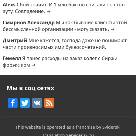
Alexs
Сбой значит. И 1 млн баксов списали по стоп-
ауту. Совпадение. →
Смирнов Александр
Мы как бывшие клиенты этой
бессмысленной организации - могу сказать, →
Дмитрий
Мне кажется, господа даже не понимают
части произносимых ими буквосочетаний.
Гемелл
Я панес расходы на заказ колег с биржи
форэкс ком →
Мы в соц сетях
F
T
V
F
a
w
K
e
c
itt
e
This website is operated as a franchise by Sviderski
e
er
d
Translation Services (STS)