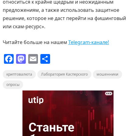
относиться к крайне щедрым и неожиданным
предложениям, а также использовать защитное
решение, которое не даст перейти на фишинговый
или скам-ресурс».
Читайте больше на нашем
Telegram-канале!
F
M
E
О
a
a
m
т
криптовалюта
c
st
ai
Лаборатория Касперского
п
мошенники
e
o
l
р
опросы
b
d
а
o
o
в
o
n
и
k
т