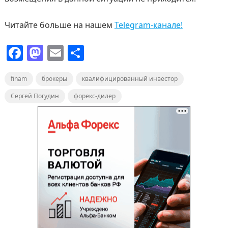
Читайте больше на нашем
Telegram-канале!
F
M
E
О
a
a
m
т
finam
c
брокеры
st
ai
квалифицированный инвестор
п
e
o
l
р
Сергей Погудин
форекс-дилер
b
d
а
o
o
в
o
n
и
k
т
ь