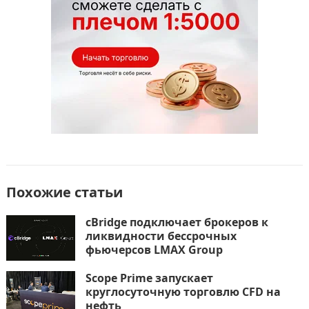
k
т
ь
Похожие статьи
cBridge подключает брокеров к
ликвидности бессрочных
фьючерсов LMAX Group
Scope Prime запускает
круглосуточную торговлю CFD на
нефть