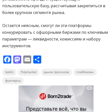
пользовательскую базу, рассчитывая закрепиться в
более крупном сегменте рынка.
Остается неясным, смогут ли эти платформы
конкурировать с офшорными биржами по ключевым
параметрам — ликвидности, комиссиям и набору
инструментов.
F
M
E
О
a
a
m
т
Kalshi
c
Polymarket
st
ai
п
рынок прогнозов
стейблкоин
e
o
l
р
фьючерсы
b
d
а
o
o
в
o
n
и