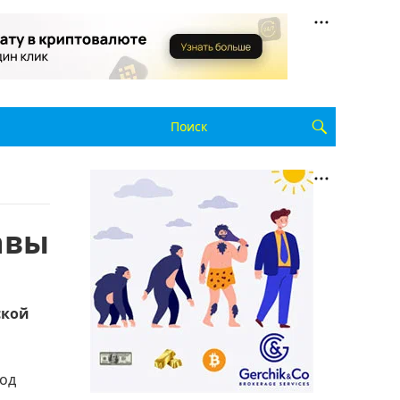
авы
ской
под