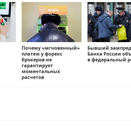
Почему «мгновенный»
Бывший зампре
платеж у форекс
Банка России об
брокеров не
в федеральный р
гарантирует
моментальных
расчетов