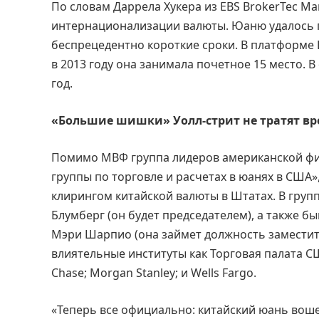
По словам Даррела Хукера из EBS BrokerTec M
интернационализации валюты. Юаню удалось по
беспрецедентно короткие сроки. В платформе 
в 2013 году она занимала почетное 15 место.
год.
«Большие шишки» Уолл-стрит не тратят в
Помимо МВФ группа лидеров американской фи
группы по торговле и расчетах в юанях в США
клирингом китайской валюты в Штатах. В груп
Блумберг (он будет председателем), а также 
Мэри Шарпио (она займет должность заместите
влиятельные институты как Торговая палата США,
Chase; Morgan Stanley; и Wells Fargo.
«Теперь все официально: китайский юань вош