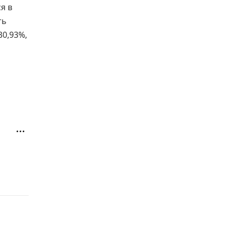
я в
ть
30,93%,