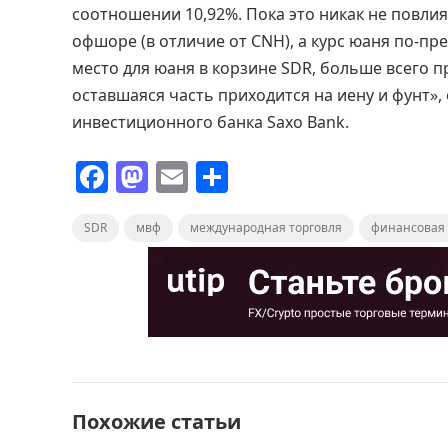
соотношении 10,92%. Пока это никак не повлия
офшоре (в отличие от CNH), а курс юаня по-п
место для юаня в корзине SDR, больше всего пр
оставшаяся часть приходится на иену и фунт»,
инвестиционного банка Saxo Bank.
F
M
E
О
a
a
m
т
SDR
c
мвф
st
ai
международная торговля
п
финансовая 
e
o
l
р
b
d
а
o
o
в
o
n
и
k
т
Похожие статьи
ь