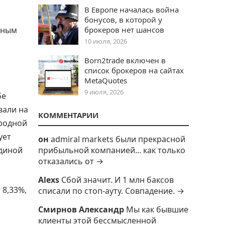
В Европе началась война
бонусов, в которой у
вным
брокеров нет шансов
10 июля, 2026
Born2trade включен в
список брокеров на сайтах
MetaQuotes
9 июля, 2026
бе
вали на
КОММЕНТАРИИ
родной
ует
он
admiral markets были прекрасной
единой
прибыльной компанией... как только
отказались от →
Alexs
Сбой значит. И 1 млн баксов
 8,33%,
списали по стоп-ауту. Совпадение. →
Смирнов Александр
Мы как бывшие
клиенты этой бессмысленной