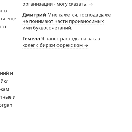
организации - могу сказать, →
т в
Дмитрий
Мне кажется, господа даже
отя еще
не понимают части произносимых
тот
ими буквосочетаний.
Гемелл
Я панес расходы на заказ
колег с биржи форэкс ком →
ений и
айкл
ржам
упные и
Morgan