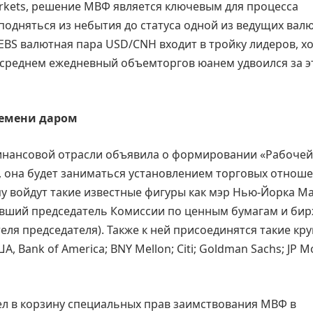
arkets, решение МВФ является ключевым для процесса
дняться из небытия до статуса одной из ведущих валю
EBS валютная пара USD/CNH входит в тройку лидеров, х
 В среднем ежедневный объемторгов юанем удвоился за э
ремени даром
нансовой отрасли объявила о формировании «Рабочей
», она будет заниматься установлением торговых отнош
пу войдут такие известные фигуры как мэр Нью-Йорка М
бывший председатель Комиссии по ценным бумагам и би
ля председателя). Также к ней присоединятся такие кр
 Bank of America; BNY Mellon; Citi; Goldman Sachs; JP 
ел в корзину специальных прав заимствования МВФ в