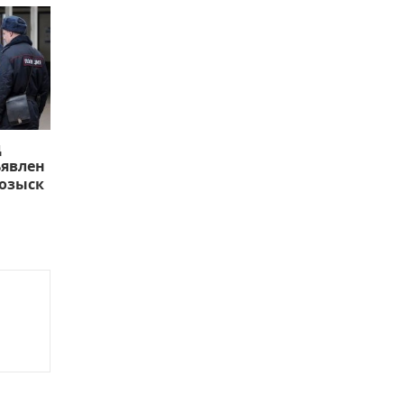
д
ъявлен
озыск