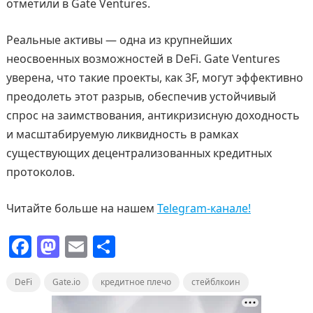
отметили в Gate Ventures.
Реальные активы — одна из крупнейших
неосвоенных возможностей в DeFi. Gate Ventures
уверена, что такие проекты, как 3F, могут эффективно
преодолеть этот разрыв, обеспечив устойчивый
спрос на заимствования, антикризисную доходность
и масштабируемую ликвидность в рамках
существующих децентрализованных кредитных
протоколов.
Читайте больше на нашем
Telegram-канале!
F
M
E
О
a
a
m
т
DeFi
c
Gate.io
st
ai
кредитное плечо
п
стейблкоин