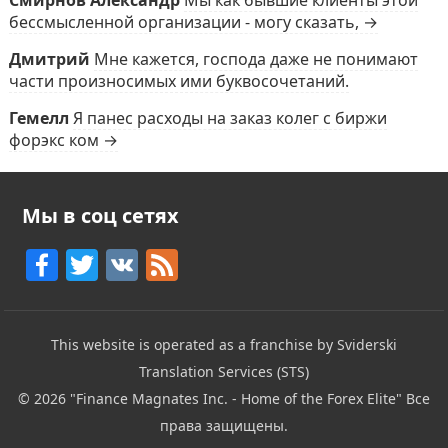
Смирнов Александр
Мы как бывшие клиенты этой
бессмысленной организации - могу сказать, →
Дмитрий
Мне кажется, господа даже не понимают
части произносимых ими буквосочетаний.
Гемелл
Я панес расходы на заказ колег с биржи
форэкс ком →
Мы в соц сетях
F
T
V
F
a
w
K
e
c
itt
e
This website is operated as a franchise by Sviderski
e
er
d
Translation Services (STS)
b
© 2026
"Finance Magnates Inc. - Home of the Forex Elite"
Все
o
права защищены.