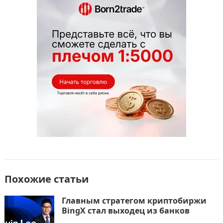
e
o
l
р
b
d
а
o
o
в
o
n
и
k
т
ь
Похожие статьи
Главным стратегом криптобиржи
BingX стал выходец из банков