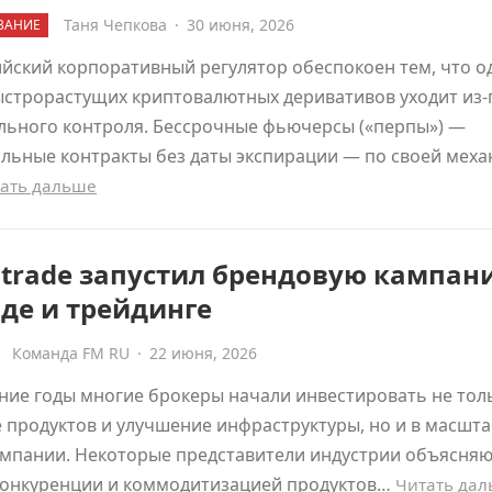
Таня Чепкова
·
30 июня, 2026
ВАНИЕ
йский корпоративный регулятор обеспокоен тем, что о
ыстрорастущих криптовалютных деривативов уходит из-
льного контроля. Бессрочные фьючерсы («перпы») —
льные контракты без даты экспирации — по своей меха
ать дальше
trade запустил брендовую кампан
де и трейдинге
Команда FM RU
·
22 июня, 2026
ние годы многие брокеры начали инвестировать не тол
 продуктов и улучшение инфраструктуры, но и в масшт
мпании. Некоторые представители индустрии объясняю
конкуренции и коммодитизацией продуктов…
Читать да