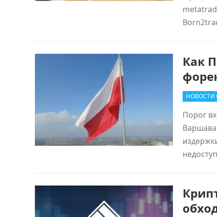
metatrad
Born2tr
Как П
форе
НОВОСТИ 
Порог вх
Варшава
издержки
недосту
Крип
обход