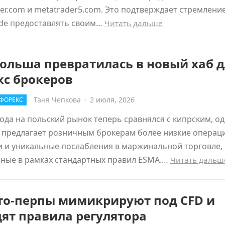
er.com и metatrader5.com. Это подтверждает стремлени
ade предоставлять своим…
Читать дальше
ольша превратилась в новый хаб д
кс брокеров
Таня Чепкова
·
2 июля, 2026
ФОРЕКС
ода на польский рынок теперь сравнялся с кипрским, о
 предлагает розничным брокерам более низкие опера
 и уникальные послабления в маржинальной торговле,
пные в рамках стандартных правил ESMA.…
Читать дальш
то-перпы мимикрируют под CFD и
ят правила регулятора