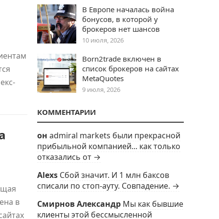
В Европе началась война
бонусов, в которой у
брокеров нет шансов
10 июля, 2026
лиентам
Born2trade включен в
тся
список брокеров на сайтах
MetaQuotes
екс-
9 июля, 2026
КОММЕНТАРИИ
а
он
admiral markets были прекрасной
прибыльной компанией... как только
отказались от →
Alexs
Сбой значит. И 1 млн баксов
списали по стоп-ауту. Совпадение. →
ющая
ена в
Смирнов Александр
Мы как бывшие
клиенты этой бессмысленной
сайтах