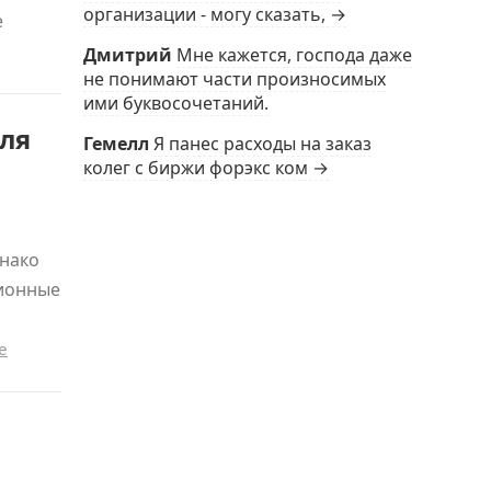
организации - могу сказать, →
е
Дмитрий
Мне кажется, господа даже
не понимают части произносимых
ими буквосочетаний.
ля
Гемелл
Я панес расходы на заказ
колег с биржи форэкс ком →
днако
ционные
е