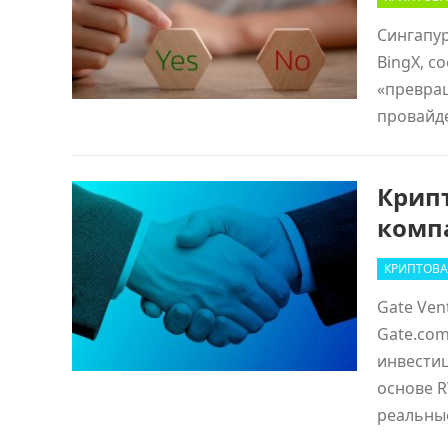
Сингапур
BingX, с
«превращ
провайд
Крип
комп
КРИПТОВА
Gate Ven
Gate.com
инвестиц
основе 
реальн