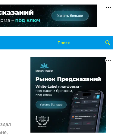
оздал
не,