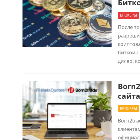
Битк
БРОКЕРЫ
После то
разреши
криптов
биткоин 
дилер, 
Born2
сайта
БРОКЕРЫ
Born2tr
клиентам
официаль