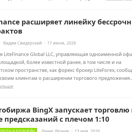
inance расширяет линейку бессроч
рактов
Вадим Свидерский
·
17 июня, 2026
 LiteFinance Global LLC, управляющая одноименной о
лощадкой, более известной ранее, в том числе и на
тском пространстве, как форекс брокер LiteForex, сооб
 своим клиентам о расширении торгового предложения
дальше
обиржа BingX запускает торговлю 
 предсказаний с плечом 1:10
Денис Резник
·
13 мая, 2026
ЛЮТЫ И БЛОКЧЕЙН