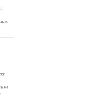
I,
зом,
ржи
ча на
е