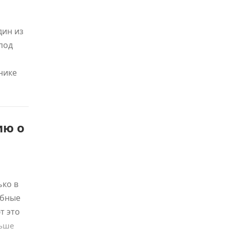
дин из
под
нике
ию о
ько в
абные
т это
льше