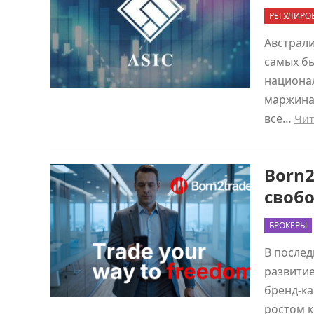
РЕГУЛИРО
Австрали
самых б
национа
маржина
все…
Чит
Born2
свобо
БРОКЕРЫ
В послед
развитие
бренд-ка
ростом 