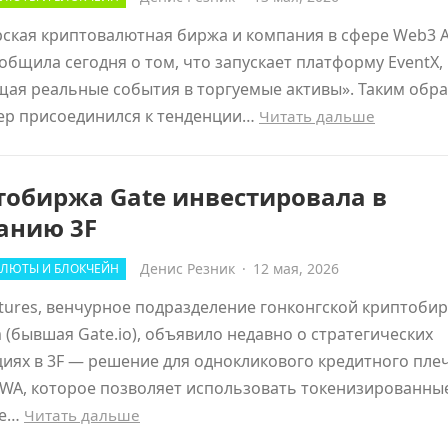
ская криптовалютная биржа и компания в сфере Web3 A
ообщила сегодня о том, что запускает платформу EventX,
ая реальные события в торгуемые активы». Таким обра
ер присоединился к тенденции…
Читать дальше
тобиржа Gate инвестировала в
анию 3F
Денис Резник
·
12 мая, 2026
ЛЮТЫ И БЛОКЧЕЙН
tures, венчурное подразделение гонконгской криптоби
 (бывшая Gate.io), объявило недавно о стратегических
иях в 3F — решение для однокликового кредитного пле
RWA, которое позволяет использовать токенизированны
ые…
Читать дальше