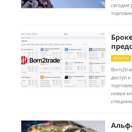
сегодня
торговл
Броке
пред
БРОКЕРЫ
Born2tr
доступ к
торговли
новых кл
специал
Альф