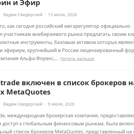
оин и Эфир
Вадим Свидерский
·
13 июля, 2026
го, как сегодня российский мегарегулятор официально
л участникам внебиржевого рынка предлагать своим к
алютные инструменты, базовым активом которых являю
и эфириум, крупнейший в России лицензированный фор
компания Альфа-Форекс,…
Читать дальше
trade включен в список брокеров н
х MetaQuotes
Вадим Свидерский
·
9 июля, 2026
ade, международная брокерская компания, предоставля
 доступ к глобальным финансовым рынкам, была включ
ный список брокеров MetaQuotes, представленный на 