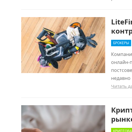
LiteF
конт
БРОКЕРЫ
Компания
онлайн-п
постсове
недавно
Читать 
Крипт
рынке
КРИПТОВА