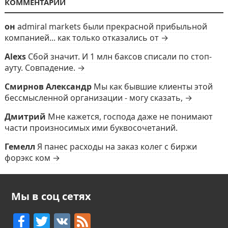
КОММЕНТАРИИ
он
admiral markets были прекрасной прибыльной
компанией... как только отказались от →
Alexs
Сбой значит. И 1 млн баксов списали по стоп-
ауту. Совпадение. →
Смирнов Александр
Мы как бывшие клиенты этой
бессмысленной организации - могу сказать, →
Дмитрий
Мне кажется, господа даже не понимают
части произносимых ими буквосочетаний.
Гемелл
Я панес расходы на заказ колег с биржи
форэкс ком →
Мы в соц сетях
F
T
V
F