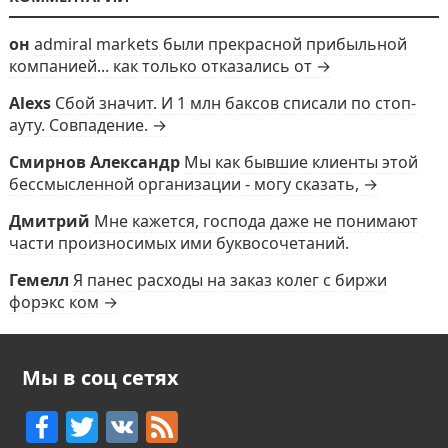
он
admiral markets были прекрасной прибыльной
компанией... как только отказались от →
Alexs
Сбой значит. И 1 млн баксов списали по стоп-
ауту. Совпадение. →
Смирнов Александр
Мы как бывшие клиенты этой
бессмысленной организации - могу сказать, →
Дмитрий
Мне кажется, господа даже не понимают
части произносимых ими буквосочетаний.
Гемелл
Я панес расходы на заказ колег с биржи
форэкс ком →
Мы в соц сетях
F
T
V
F