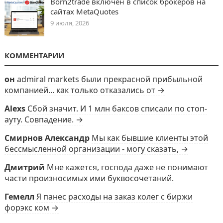
Born2trade включен в список брокеров на
сайтах MetaQuotes
9 июля, 2026
КОММЕНТАРИИ
он
admiral markets были прекрасной прибыльной
компанией... как только отказались от →
Alexs
Сбой значит. И 1 млн баксов списали по стоп-
ауту. Совпадение. →
Смирнов Александр
Мы как бывшие клиенты этой
бессмысленной организации - могу сказать, →
Дмитрий
Мне кажется, господа даже не понимают
части произносимых ими буквосочетаний.
Гемелл
Я панес расходы на заказ колег с биржи
форэкс ком →