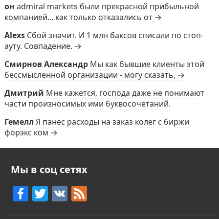
он
admiral markets были прекрасной прибыльной
компанией... как только отказались от →
Alexs
Сбой значит. И 1 млн баксов списали по стоп-
ауту. Совпадение. →
Смирнов Александр
Мы как бывшие клиенты этой
бессмысленной организации - могу сказать, →
Дмитрий
Мне кажется, господа даже не понимают
части произносимых ими буквосочетаний.
Гемелл
Я панес расходы на заказ колег с биржи
форэкс ком →
Мы в соц сетях
F
T
V
F
a
w
K
e