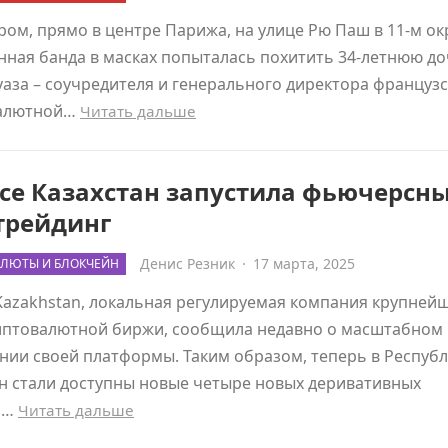
ром, прямо в центре Парижа, на улице Рю Паш в 11-м ок
ная банда в масках попыталась похитить 34-летнюю д
аза – соучредителя и генерального директора француз
алютной…
Читать дальше
ce Казахстан запустила фьючерсн
трейдинг
Денис Резник
·
17 марта, 2025
ЛЮТЫ И БЛОКЧЕЙН
Kazakhstan, локальная регулируемая компания крупней
иптовалютной биржи, сообщила недавно о масштабном
ии своей платформы. Таким образом, теперь в Респуб
н стали доступны новые четыре новых деривативных
а…
Читать дальше