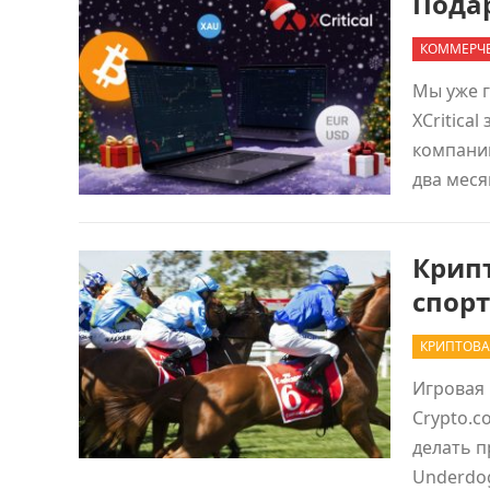
Подар
КОММЕРЧЕ
Мы уже г
XCritica
компании
два меся
Крипт
спорт
КРИПТОВА
Игровая
Crypto.c
делать п
Underdog