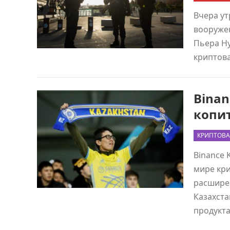
Вчера ут
вооружен
Пьера Ну
криптов
Binan
копи
КРИПТОВА
Binance 
мире кр
расширен
Казахста
продукт