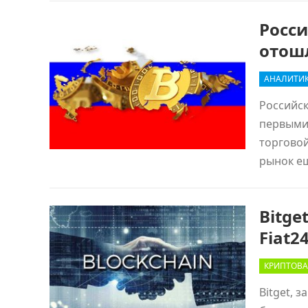
Росс
отошл
АНАЛИТИ
Российс
первыми 
торговой
рынок ещ
Bitge
Fiat2
КРИПТОВА
Bitget, 