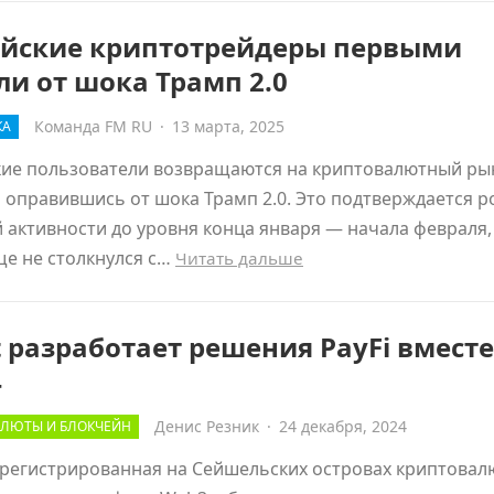
ийские криптотрейдеры первыми
и от шока Трамп 2.0
Команда FM RU
·
13 марта, 2025
КА
кие пользователи возвращаются на криптовалютный ры
оправившись от шока Трамп 2.0. Это подтверждается р
 активности до уровня конца января — начала февраля,
е не столкнулся с…
Читать дальше
t разработает решения PayFi вместе
4
Денис Резник
·
24 декабря, 2024
ЛЮТЫ И БЛОКЧЕЙН
зарегистрированная на Сейшельских островах криптовал