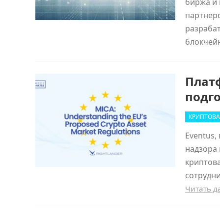
биржа и 
партнерс
разраба
блокчей
Платф
подго
КРИПТОВА
Eventus,
надзора 
криптова
сотрудни
Читать 