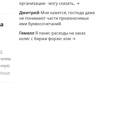
организации - могу сказать, →
Дмитрий
Мне кажется, господа даже
не понимают части произносимых
на
ими буквосочетаний.
Гемелл
Я панес расходы на заказ
колег с биржи форэкс ком →
I,
телям
очную
альше