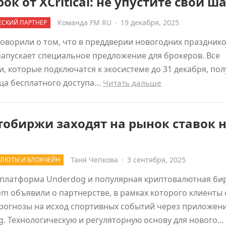
ок от XCritical: не упустите свой ш
Команда FM RU
·
19 декабря, 2025
СКИЙ ПАРТНЕР
оворили о том, что в преддверии новогодних праздник
l запускает специальное предложение для брокеров. Все
, которые подключатся к экосистеме до 31 декабря, пол
ца бесплатного доступа…
Читать дальше
обиржи заходят на рынок ставок 
Таня Чепкова
·
3 сентября, 2025
ЛЮТЫ И БЛОКЧЕЙН
 платформа Underdog и популярная криптовалютная би
om объявили о партнерстве, в рамках которого клиенты 
рогнозы на исход спортивных событий через приложен
. Технологическую и регуляторную основу для нового…