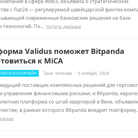
компания в сфере Web3, объявила о стратегическом
тве с Fiat24 — регулируемой швейцарской финтех-комп
тывающей современные банковские решения на базе
н-технологий. По…
Читать дальше
орма Validus поможет Bitpanda
товиться к MiCA
Таня Чепкова
·
5 ноября, 2024
ЛЮТЫ И БЛОКЧЕЙН
 ведущий поставщик комплексных решений для торгово
и управления финансовыми рисками, и Bitpanda, европе
лютная платформа со штаб-квартирой в Вене, объявили
честве, в рамках которого Bitpanda внедрит платформу
дальше