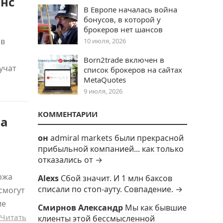
анс
В Европе началась война
бонусов, в которой у
брокеров нет шансов
ов
10 июля, 2026
Born2trade включен в
учат
список брокеров на сайтах
MetaQuotes
9 июля, 2026
КОММЕНТАРИИ
на
он
admiral markets были прекрасной
прибыльной компанией... как только
отказались от →
ржа
Alexs
Сбой значит. И 1 млн баксов
списали по стоп-ауту. Совпадение. →
смогут
ие
Смирнов Александр
Мы как бывшие
Читать
клиенты этой бессмысленной