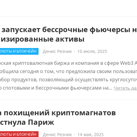
 запускает бессрочные фьючерсы 
низированные активы
Денис Резник
·
10 июля, 2025
ЛЮТЫ И БЛОКЧЕЙН
ская криптовалютная биржа и компания в сфере Web3 A
ообщила сегодня о том, что предложила своим пользова
абор продуктов, позволяющий осуществлять круглосут
ю спотовыми и бессрочными фьючерсами на…
Читать д
а похищений криптомагнатов
естнула Париж
Денис Резник
·
14 мая, 2025
ЛЮТЫ И БЛОКЧЕЙН