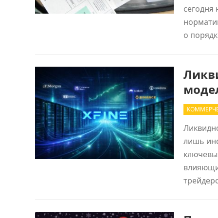
сегодня 
нормати
о поряд
Ликв
модел
КОММЕРЧЕ
Ликвидн
лишь инс
ключевы
влияющий
трейдер