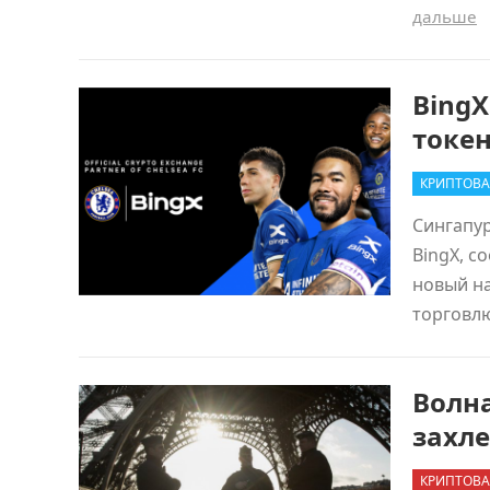
дальше
BingX
токе
КРИПТОВА
Сингапур
BingX, с
новый н
торговл
Волн
захл
КРИПТОВА