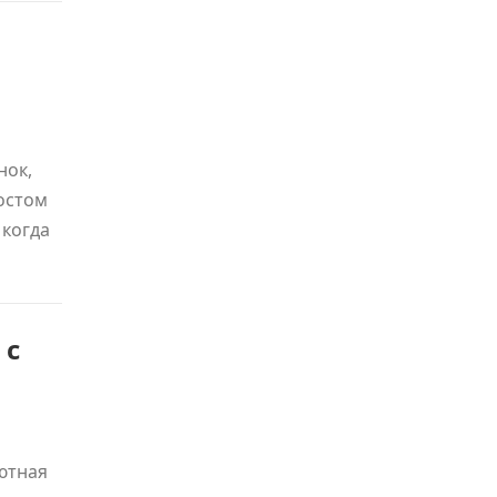
нок,
остом
 когда
 с
ютная