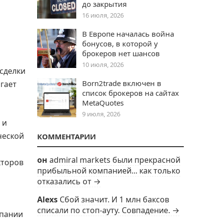
до закрытия
16 июля, 2026
В Европе началась война
бонусов, в которой у
брокеров нет шансов
10 июля, 2026
 сделки
Born2trade включен в
гает
список брокеров на сайтах
MetaQuotes
9 июля, 2026
 и
ческой
КОММЕНТАРИИ
я
он
admiral markets были прекрасной
кторов
прибыльной компанией... как только
отказались от →
Alexs
Сбой значит. И 1 млн баксов
списали по стоп-ауту. Совпадение. →
мпании