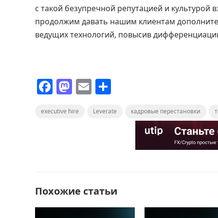
с такой безупречной репутацией и культурой в
продолжим давать нашим клиентам дополните
ведущих технологий, повысив дифференциаци
F
M
E
О
a
a
m
т
executive hire
c
st
ai
Leverate
п
кадровые перестановки
e
o
l
р
b
d
а
o
o
в
o
n
и
Похожие статьи
k
т
ь