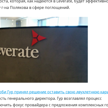
та, которая, как надеются в Leverate, будет эффективно
 г-на Полякова в сфере поглощений.
оби Гур принял решение оставить свою двухлетнюю кар
сть генерального директора. Гур возглавлял процесс
лючить фокус провайдера с предложения комплексных г