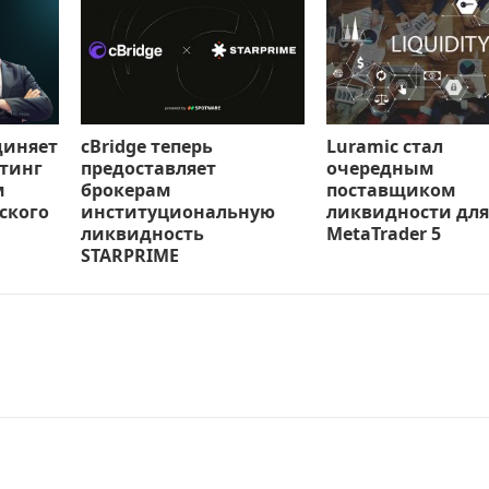
диняет
cBridge теперь
Luramic стал
тинг
предоставляет
очередным
м
брокерам
поставщиком
ского
институциональную
ликвидности для
ликвидность
MetaTrader 5
STARPRIME