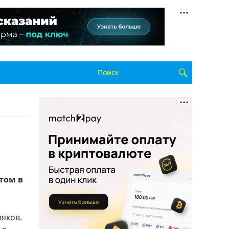
том в
яков.