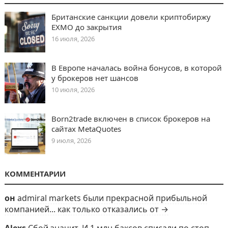
Британские санкции довели криптобиржу
EXMO до закрытия
16 июля, 2026
В Европе началась война бонусов, в которой
у брокеров нет шансов
10 июля, 2026
Born2trade включен в список брокеров на
сайтах MetaQuotes
9 июля, 2026
КОММЕНТАРИИ
он
admiral markets были прекрасной прибыльной
компанией... как только отказались от →
Alexs
Сбой значит. И 1 млн баксов списали по стоп-