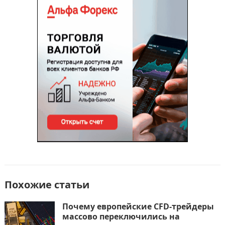
b
d
а
o
o
в
o
n
и
k
т
ь
Похожие статьи
Почему европейские CFD-трейдеры
массово переключились на