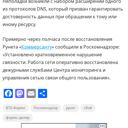
Неполадки возникли с набором расширений одного
из протоколов DNS, который призван гарантировать
достоверность данных при обращении к тому или
иному ресурсу.
Примерно через полчаса после восстановления
Рунета «
Коммерсанту
» сообщили в Роскомнадзоре:
«Установлено кратковременное нарушение
связности. Работа сети оперативно восстановлена
дежурными службами Центра мониторинга и
управления сетью связи общего пользования».
F
M
E
О
a
a
m
т
ВТБ Форекс
c
st
Роскомнадзор
ai
п
рунет
сбой
e
o
l
р
форекс-дилер