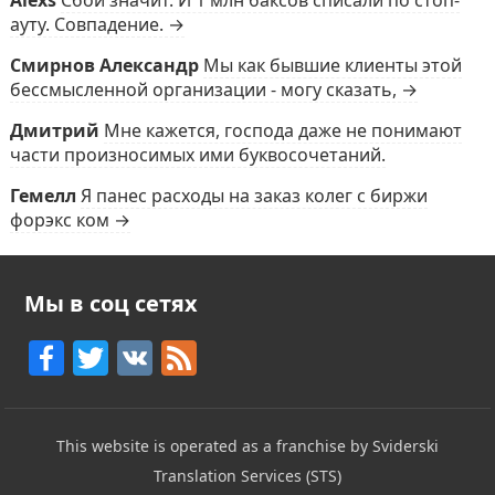
ауту. Совпадение. →
Смирнов Александр
Мы как бывшие клиенты этой
бессмысленной организации - могу сказать, →
Дмитрий
Мне кажется, господа даже не понимают
части произносимых ими буквосочетаний.
Гемелл
Я панес расходы на заказ колег с биржи
форэкс ком →
Мы в соц сетях
F
T
V
F
a
w
K
e
c
itt
e
This website is operated as a franchise by Sviderski
e
er
d
Translation Services (STS)