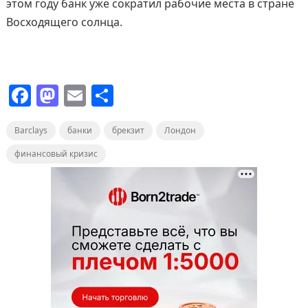
этом году банк уже сократил рабочие места в стране
Восходящего солнца.
F
M
E
О
a
a
m
т
Barclays
c
st
банки
ai
брекзит
п
Лондон
e
o
l
р
финансовый кризис
b
d
а
o
o
в
o
n
и
k
т
ь