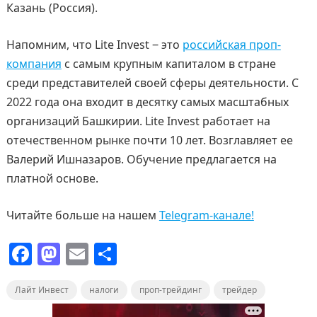
Казань (Россия).
Напомним, что Lite Invest ‒ это
российская проп-
компания
с самым крупным капиталом в стране
среди представителей своей сферы деятельности. С
2022 года она входит в десятку самых масштабных
организаций Башкирии. Lite Invest работает на
отечественном рынке почти 10 лет. Возглавляет ее
Валерий Ишназаров. Обучение предлагается на
платной основе.
Читайте больше на нашем
Telegram-канале!
F
M
E
О
a
a
m
т
Лайт Инвест
c
st
ai
налоги
п
проп-трейдинг
трейдер