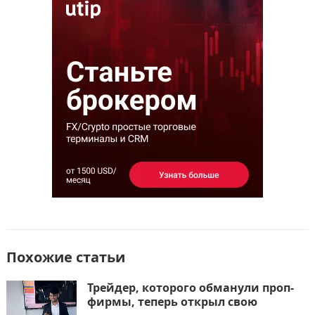
e
o
l
р
b
d
а
o
o
в
o
n
и
k
т
ь
Похожие статьи
Трейдер, которого обманули проп-
фирмы, теперь открыл свою