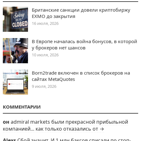
Британские санкции довели криптобиржу
EXMO до закрытия
16 июля, 2026
В Европе началась война бонусов, в которой
у брокеров нет шансов
10 июля, 2026
Born2trade включен в список брокеров на
сайтах MetaQuotes
9 июля, 2026
КОММЕНТАРИИ
он
admiral markets были прекрасной прибыльной
компанией... как только отказались от →
Alexs
Сбой значит. И 1 млн баксов списали по стоп-