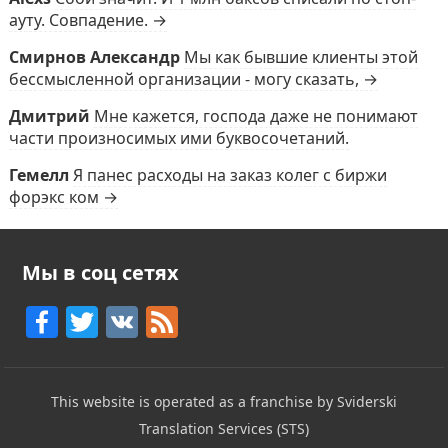
ауту. Совпадение. →
Смирнов Александр
Мы как бывшие клиенты этой
бессмысленной организации - могу сказать, →
Дмитрий
Мне кажется, господа даже не понимают
части произносимых ими буквосочетаний.
Гемелл
Я панес расходы на заказ колег с биржи
форэкс ком →
Мы в соц сетях
F
T
V
F
a
w
K
e
c
itt
e
This website is operated as a franchise by Sviderski
e
er
d
Translation Services (STS)