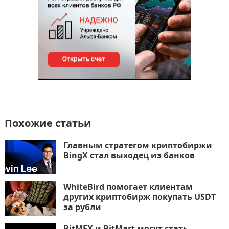
ь
Похожие статьи
Главным стратегом криптобиржи
BingX стал выходец из банков
WhiteBird помогает клиентам
других криптобирж покупать USDT
за рубли
BitMEX и BitMart могут стать