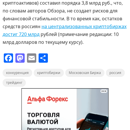
криптоактивов) составил порядка 3,8 млрд руб., что,
по словам авторов Обзора, не создает рисков для
финансовой стабильности. В то время как, остатков
средств россиян
на централизованных криптобиржах
достиг 720 млрд
рублей (примечание редакции: 10
млрд долларов по текущему курсу).
F
M
E
О
a
a
m
т
конкуренция
c
st
ai
криптобиржи
п
Московская Биржа
россия
e
o
l
р
трейдинг
b
d
а
o
o
в
o
n
и
k
т