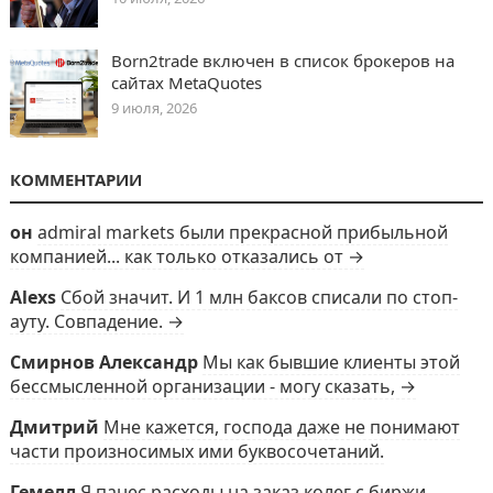
Born2trade включен в список брокеров на
сайтах MetaQuotes
9 июля, 2026
КОММЕНТАРИИ
он
admiral markets были прекрасной прибыльной
компанией... как только отказались от →
Alexs
Сбой значит. И 1 млн баксов списали по стоп-
ауту. Совпадение. →
Смирнов Александр
Мы как бывшие клиенты этой
бессмысленной организации - могу сказать, →
Дмитрий
Мне кажется, господа даже не понимают
части произносимых ими буквосочетаний.
Гемелл
Я панес расходы на заказ колег с биржи