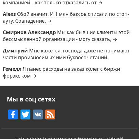
компанией... как только отказались от →
Alexs
Сбой значит. И 1 млн баксов списали по стоп-
ауту. Совпадение. →
Смирнов Александр
Мы как бывшие клиенты этой
бессмысленной организации - могу сказать, →
Дмитрий
Мне кажется, господа даже не понимают
части произносимых ими буквосочетаний.
Гемелл
Я панес расходы на заказ колег с биржи
форэкс ком →
Мы в соц сетях
F
T
V
F
a
w
K
e
c
itt
e