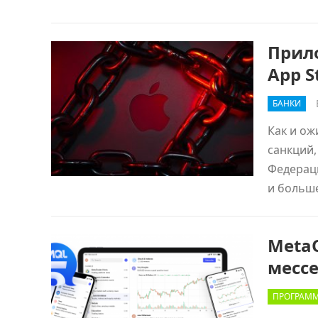
Прил
App S
БАНКИ
Как и ож
санкций,
Федераци
и больш
MetaQ
месс
ПРОГРАММ