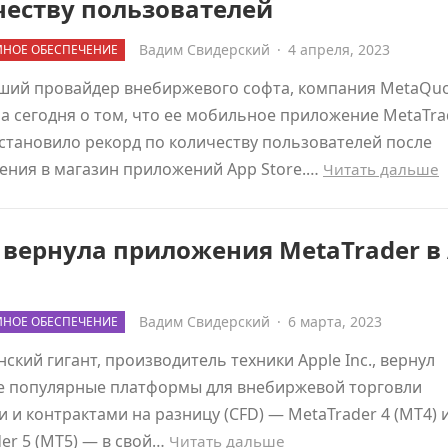
честву пользователей
Вадим Свидерский
·
4 апреля, 2023
НОЕ ОБЕСПЕЧЕНИЕ
ший провайдер внебиржевого софта, компания MetaQuo
 сегодня о том, что ее мобильное приложение MetaTra
установило рекорд по количеству пользователей после
ения в магазин приложений App Store.…
Читать дальше
 вернула приложения MetaTrader в
Вадим Свидерский
·
6 марта, 2023
НОЕ ОБЕСПЕЧЕНИЕ
ский гигант, производитель техники Apple Inc., вернул
е популярные платформы для внебиржевой торговли
 и контрактами на разницу (CFD) — MetaTrader 4 (MT4) 
er 5 (MT5) — в свой…
Читать дальше