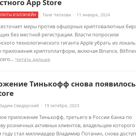
стного App Store
Таня Чепкова
·
11 января, 2024
ЛЮТЫ И БЛОКЧЕЙН
жесточает меры против офшорных криптовалютных бир
щих без местной регистрации. Власти попросили
ского технологического гиганта Apple убрать из локал
e приложения криптоплатформ, включая Binance, Bitfinex
Всего…
Читать дальше
ожение Тинькофф снова появилось
tore
Вадим Свидерский
·
19 октября, 2023
ое приложение Тинькофф, третьего в России банка по
ву розничных активных клиентов, владельцем которого
году стал миллиардер Владимир Потанин, снова доступ