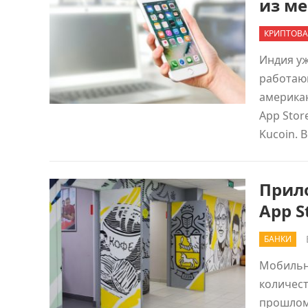
из ме
КРИПТОВА
Индия у
работаю
американ
App Stor
Kucoin. 
Прил
App S
БАНКИ
Мобильн
количест
прошлом 