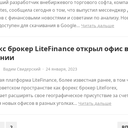
ший разработчик внебиржевого торгового софта, комп
es, сообщила сегодня о том, что выпустил мессенджер 
в с финансовыми новостями и советами по анализу. Н
доступен для скачивания в Google…
Читать дальше
с брокер LiteFinance открыл офис 
ании
Вадим Свидерский
·
24 января, 2023
 платформа LiteFinance, более известная ранее, в том 
оветском пространстве как форекс брокер LiteForex,
ет расширять свое географическое присутствие за сче
 новых офисов в разных уголках…
Читать дальше
1
2
ВП