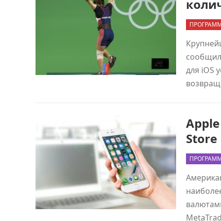
коли
ПРОГРАММ
Крупней
сообщила
для iOS 
возвращ
Apple
Store
ПРОГРАММ
Американ
наиболе
валютами
MetaTrad