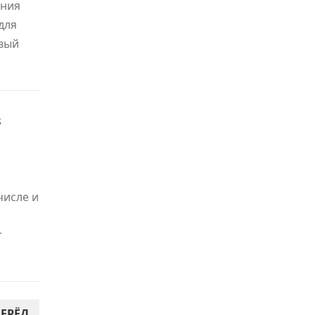
ания
для
овый
в
числе и
т
ЕРЁД