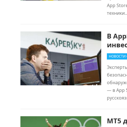
App Stor
техники
В Ap
инве
НОВОСТИ
Эксперт
безопасн
обнаруж
— в App 
русскоя
MT5 д