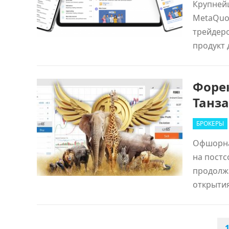
Крупней
MetaQuot
трейдеро
продукт 
Форек
Танз
БРОКЕРЫ
Офшорная
на постс
продолжа
открытия
ПАГИНАЦИЯ