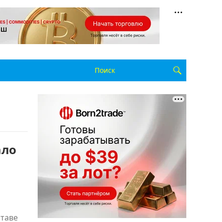
ало
ставе