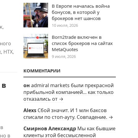
В Европе началась война
бонусов, в которой у
брокеров нет шансов
10 июля, 2026
ж,
Born2trade включен в
ьного
список брокеров на сайтах
MetaQuotes
, HTX,
9 июля, 2026
КОММЕНТАРИИ
 в
он
admiral markets были прекрасной
прибыльной компанией... как только
отказались от →
Alexs
Сбой значит. И 1 млн баксов
списали по стоп-ауту. Совпадение. →
 в
Смирнов Александр
Мы как бывшие
клиенты этой бессмысленной
но в