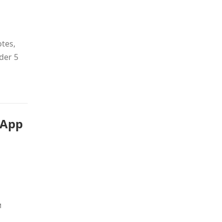
tes,
der 5
 App
и