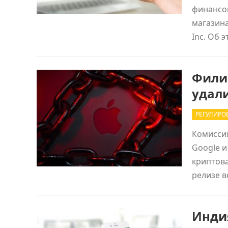
финансов
магазин
Inc. Об
Филип
удали
РЕГУЛИРО
Комисси
Google и
криптова
релизе в
Инди