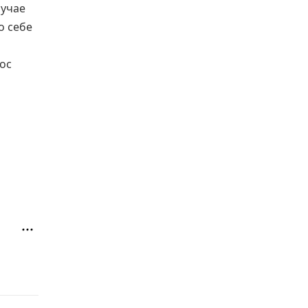
лучае
о себе
ос