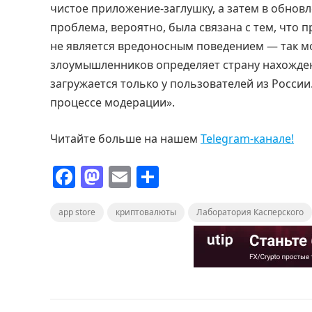
чистое приложение-заглушку, а затем в обнов
проблема, вероятно, была связана с тем, что
не является вредоносным поведением — так мо
злоумышленников определяет страну нахождени
загружается только у пользователей из Росси
процессе модерации».
Читайте больше на нашем
Telegram-канале!
F
M
E
О
a
a
m
т
app store
c
st
криптовалюты
ai
п
Лаборатория Касперского
e
o
l
р
b
d
а
o
o
в
o
n
и