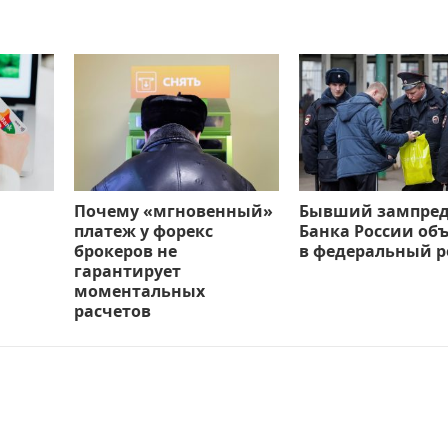
Почему «мгновенный»
Бывший зампре
платеж у форекс
Банка России об
брокеров не
в федеральный р
гарантирует
моментальных
расчетов