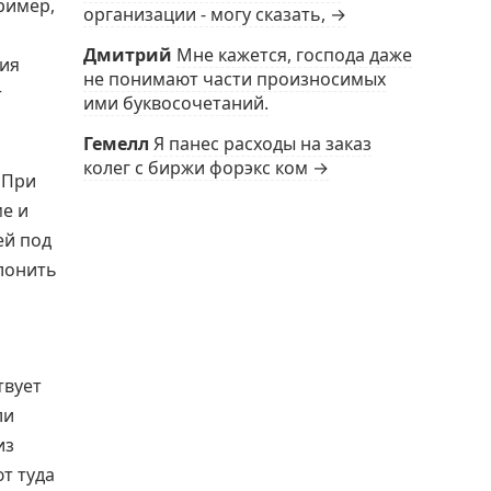
ример,
организации - могу сказать, →
Дмитрий
Мне кажется, господа даже
ния
не понимают части произносимых
т
ими буквосочетаний.
Гемелл
Я панес расходы на заказ
колег с биржи форэкс ком →
 При
е и
ей под
лонить
твует
ли
из
т туда