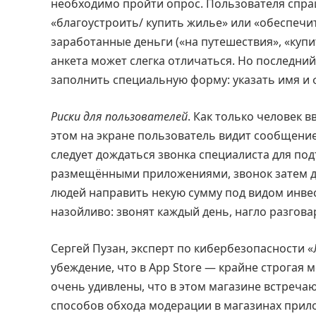
необходимо пройти опрос. Пользователя спраш
«благоустроить/ купить жилье» или «обеспечит
заработанные деньги («на путешествия», «купи
анкета может слегка отличаться. Но последни
заполнить специальную форму: указать имя и 
Риски для пользователей
. Как только человек
этом на экране пользователь видит сообщение
следует дождаться звонка специалиста для по
размещёнными приложениями, звонок затем д
людей направить некую сумму под видом инвес
назойливо: звонят каждый день, нагло разгова
Сергей Пузан, эксперт по кибербезопасности 
убеждение, что в App Store — крайне строгая
очень удивлены, что в этом магазине встреча
способов обхода модерации в магазинах прило