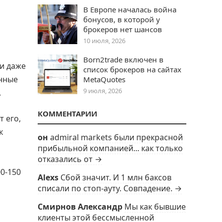
В Европе началась война
бонусов, в которой у
брокеров нет шансов
10 июля, 2026
Born2trade включен в
и даже
список брокеров на сайтах
анные
MetaQuotes
9 июля, 2026
.
КОММЕНТАРИИ
т его,
к
он
admiral markets были прекрасной
прибыльной компанией... как только
отказались от →
0-150
Alexs
Сбой значит. И 1 млн баксов
списали по стоп-ауту. Совпадение. →
Смирнов Александр
Мы как бывшие
клиенты этой бессмысленной