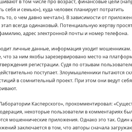
ивают в том числе про возраст, финансовые цели (нап
ь себя и семью»), куда человек планирует потратить
ть то, о чем давно мечтал»). В зависимости от приложе
й этап всегда одинаковый. Потенциальную жертву прося
фамилию, адрес электронной почты и номер телефона.
 вводит личные данные, информация уходит мошенникам.
, что за ним якобы зарезервировано место на платформ
дтверждения регистрации. Судя по отзывам пользовател
ействительно поступает. Злоумышленники пытаются ск
тиций в сомнительный проект. При этом они ведут себя
ривают.
«Лаборатории Касперского», прокомментировал: «Сущес
 модерация, некоторые пользователи в комментариях бы
ются мошеннические приложения. Однако это так. Один 
жений заключается в том, что авторы сначала загружаю