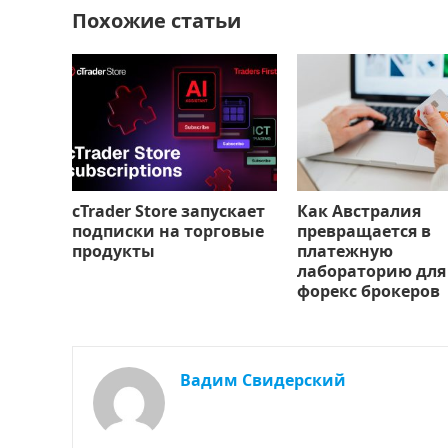
Похожие статьи
k
т
ь
cTrader Store запускает
Как Австралия
подписки на торговые
превращается в
продукты
платежную
лабораторию для
форекс брокеров
Вадим Свидерский