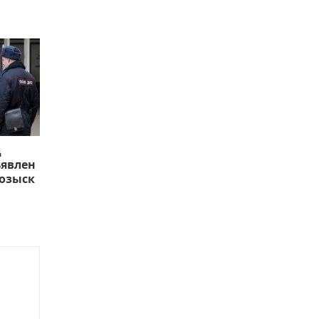
д
ъявлен
озыск