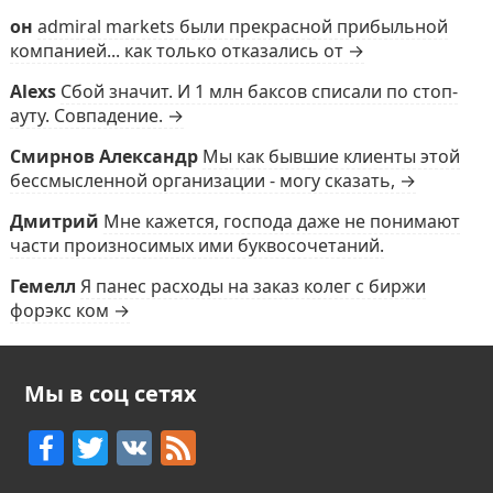
он
admiral markets были прекрасной прибыльной
компанией... как только отказались от →
Alexs
Сбой значит. И 1 млн баксов списали по стоп-
ауту. Совпадение. →
Смирнов Александр
Мы как бывшие клиенты этой
бессмысленной организации - могу сказать, →
Дмитрий
Мне кажется, господа даже не понимают
части произносимых ими буквосочетаний.
Гемелл
Я панес расходы на заказ колег с биржи
форэкс ком →
Мы в соц сетях
F
T
V
F
a
w
K
e