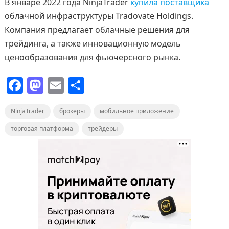
В январе 2022 года NinjaTrader
купила поставщика
облачной инфраструктуры Tradovate Holdings.
Компания предлагает облачные решения для
трейдинга, а также инновационную модель
ценообразования для фьючерсного рынка.
F
M
E
О
a
a
m
т
NinjaTrader
c
st
брокеры
ai
п
мобильное приложение
e
o
l
р
торговая платформа
трейдеры
b
d
а
o
o
в
o
n
и
k
т
ь