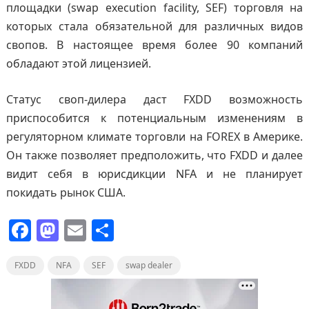
площадки (swap execution facility, SEF) торговля на
которых стала обязательной для различных видов
свопов. В настоящее время более 90 компаний
обладают этой лицензией.
Статус своп-дилера даст FXDD возможность
приспособится к потенциальным изменениям в
регуляторном климате торговли на FOREX в Америке.
Он также позволяет предположить, что FXDD и далее
видит себя в юрисдикции NFA и не планирует
покидать рынок США.
F
M
E
О
a
a
m
т
FXDD
c
NFA
st
ai
SEF
п
swap dealer
e
o
l
р