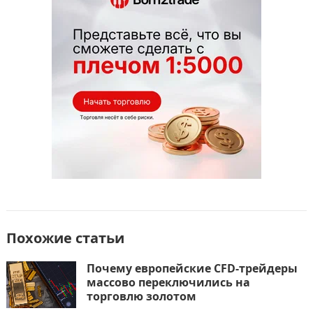
b
d
а
o
o
в
o
n
и
k
т
ь
Похожие статьи
Почему европейские CFD-трейдеры
массово переключились на
торговлю золотом