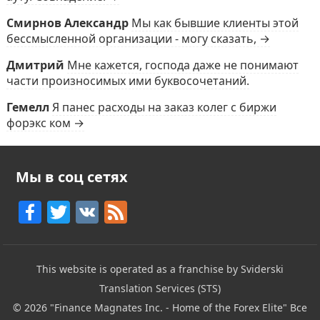
Смирнов Александр
Мы как бывшие клиенты этой
бессмысленной организации - могу сказать, →
Дмитрий
Мне кажется, господа даже не понимают
части произносимых ими буквосочетаний.
Гемелл
Я панес расходы на заказ колег с биржи
форэкс ком →
Мы в соц сетях
F
T
V
F
a
w
K
e
c
itt
e
This website is operated as a franchise by Sviderski
e
er
d
Translation Services (STS)
b
© 2026
"Finance Magnates Inc. - Home of the Forex Elite"
Все