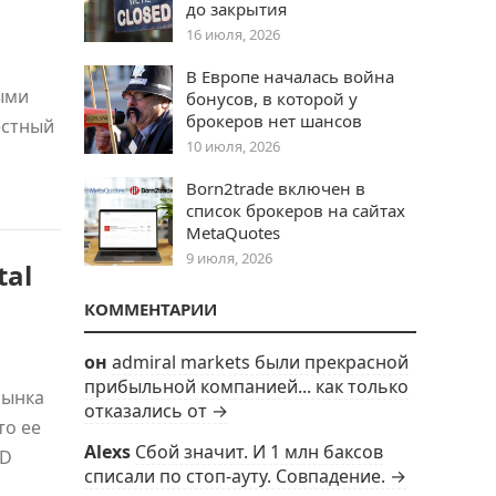
до закрытия
16 июля, 2026
В Европе началась война
ыми
бонусов, в которой у
брокеров нет шансов
естный
10 июля, 2026
Born2trade включен в
список брокеров на сайтах
MetaQuotes
9 июля, 2026
tal
КОММЕНТАРИИ
он
admiral markets были прекрасной
прибыльной компанией... как только
рынка
отказались от →
то ее
Alexs
Сбой значит. И 1 млн баксов
DD
списали по стоп-ауту. Совпадение. →