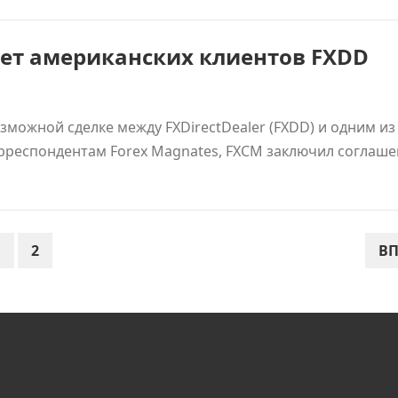
ает американских клиентов FXDD
зможной сделке между FXDirectDealer (FXDD) и одним из
орреспондентам Forex Magnates, FXCM заключил соглаше
1
2
ВП