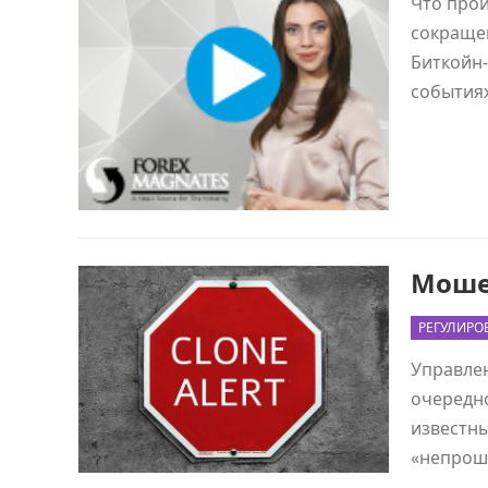
Что прои
сокращен
Биткойн-
события
Моше
РЕГУЛИРО
Управле
очередн
известны
«непрош