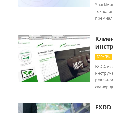
SparkMar
технолог
премиал
Клие
инстр
БРОКЕРЫ
FXDD, из
инструме
реально
сканер д
FXDD