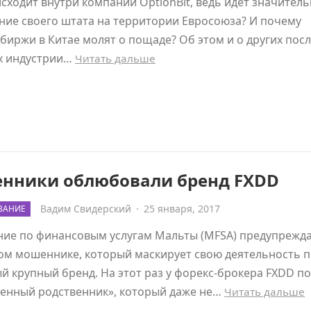
сходит внутри компании OptionBit, ведь идет значител
ие своего штата на территории Евросоюза? И почему
биржи в Китае молят о пощаде? Об этом и о других пос
х индустрии…
Читать дальше
нники облюбовали бренд FXDD
Вадим Свидерский
·
25 января, 2017
ВАНИЕ
ние по финансовым услугам Мальты (MFSA) предупрежда
ом мошеннике, который маскирует свою деятельность 
й крупный бренд. На этот раз у форекс-брокера FXDD п
енный родственник», который даже не…
Читать дальше