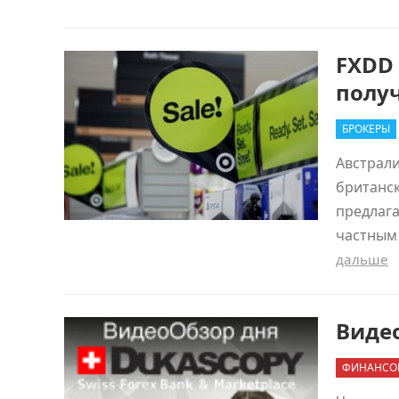
FXDD 
полу
БРОКЕРЫ
Австрали
британск
предлага
частным 
дальше
Видео
ФИНАНСО