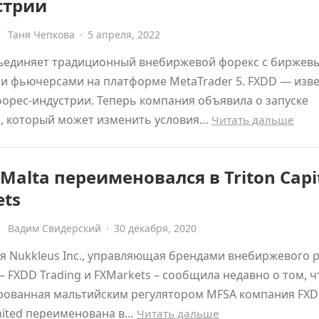
стрии
Таня Чепкова
·
5 апреля, 2022
ъединяет традиционный внебиржевой форекс с биржев
и фьючерсами на платформе MetaTrader 5. FXDD — изв
форес-индустрии. Теперь компания объявила о запуске
а, который может изменить условия…
Читать дальше
Malta переименовался в Triton Capi
ets
Вадим Свидерский
·
30 декабря, 2020
 Nukkleus Inc., управляющая брендами внебиржевого 
 FXDD Trading и FXMarkets – сообщила недавно о том, ч
рованная мальтийским регулятором MFSA компания FX
mited переименована в…
Читать дальше