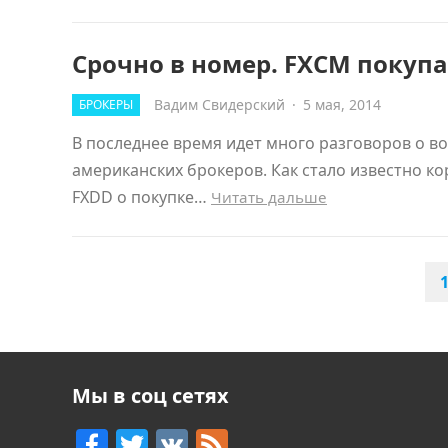
Срочно в номер. FXCM покуп
Вадим Свидерский
·
5 мая, 2014
БРОКЕРЫ
В последнее время идет много разговоров о во
американских брокеров. Как стало известно к
FXDD о покупке…
Читать дальше
ПАГИНАЦИЯ
ЗАПИСЕЙ
Мы в соц сетях
F
T
V
F