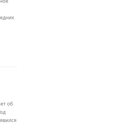
ьное
ледних
ет об
под
оявился