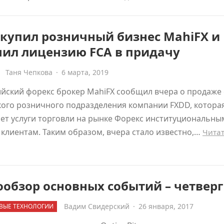
купил розничный бизнес MahiFX и
чил лицензию FCA в придачу
Таня Чепкова
·
6 марта, 2019
йский форекс брокер MahiFX сообщил вчера о продаже 
ого розничного подразделения компании FXDD, котора
ет услуги торговли на рынке Форекс институциональны
клиентам. Таким образом, вчера стало известно,…
Чита
обзор основных событий – четверг
Вадим Свидерский
·
26 января, 2017
ВЫЕ ТЕХНОЛОГИИ