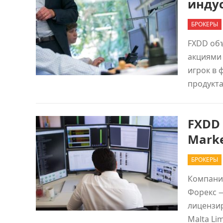
инду
БРОКЕРЫ
FXDD об
акциями 
игрок в 
продукт
FXDD 
Mark
БРОКЕРЫ
Компания
Форекс —
лицензи
Malta Li