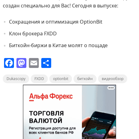
создан специально для Вас! Сегодня в выпуске:
Сокращения и оптимизация OptionBit
Клон брокера FXDD
Биткойн-биржи в Китае молят о пощаде
F
M
E
О
a
a
m
т
Dukascopy
c
st
FXDD
ai
п
optionbit
биткойн
видеообзор
e
o
l
р
b
d
а
o
o
в
o
n
и
k
т