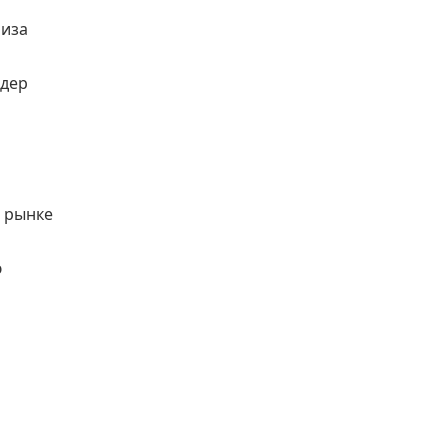
лиза
йдер
а рынке
ю