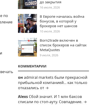
до закрытия
16 июля, 2026
е по
В Европе началась война
бонусов, в которой у
еление
брокеров нет шансов
10 июля, 2026
Born2trade включен в
список брокеров на сайтах
MetaQuotes
ри
9 июля, 2026
КОММЕНТАРИИ
твечать
он
admiral markets были прекрасной
прибыльной компанией... как только
отказались от →
Alexs
Сбой значит. И 1 млн баксов
списали по стоп-ауту. Совпадение. →