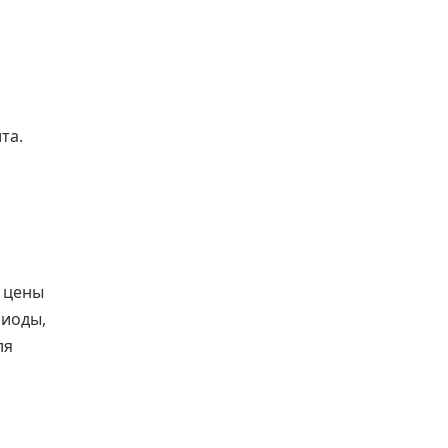
та.
 цены
риоды,
ля