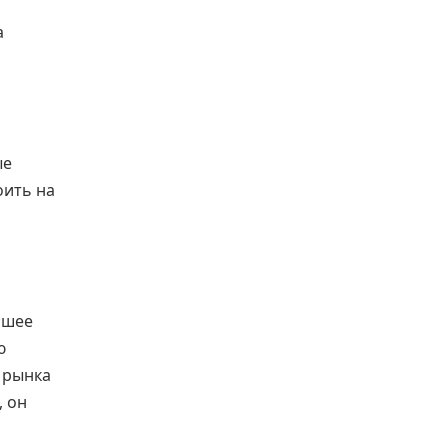
а
ые
оить на
йшее
ю
 рынка
, он