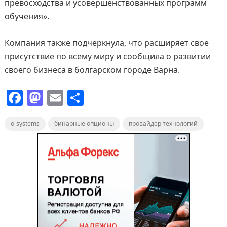
превосходства и усовершенствованных программ
обучения».
Компания также подчеркнула, что расширяет свое
присутствие по всему миру и сообщила о развитии
своего бизнеса в болгарском городе Варна.
F
M
E
О
a
a
m
т
o-systems
c
st
бинарные опционы
ai
п
провайдер технологий
e
o
l
р
b
d
а
o
o
в
o
n
и
k
т