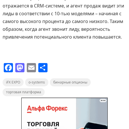
отражается в CRM-системе, и агент продаж видит эти
лиды в соответствии с 10-тью моделями – начиная с
самого высокого процента до самого низкого. Таким
образом, когда агент звонит лиду, вероятность
привлечения потенциального клиента повышается.
F
M
E
О
a
a
m
т
iFX EXPO
c
st
o-systems
ai
п
бинарные опционы
e
o
l
р
торговая платформа
b
d
а
o
o
в
o
n
и