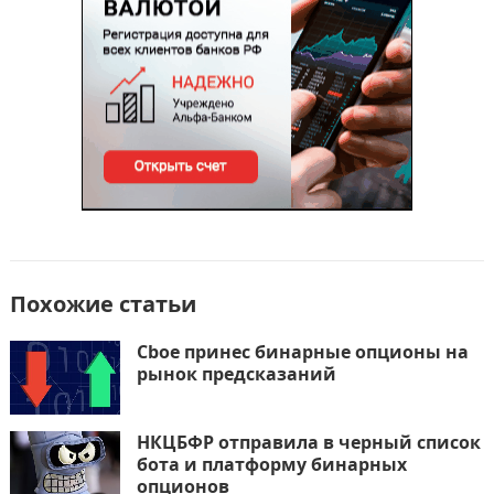
k
т
ь
Похожие статьи
Cboe принес бинарные опционы на
рынок предсказаний
НКЦБФР отправила в черный список
бота и платформу бинарных
опционов